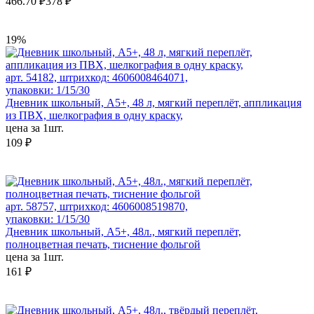
466.70 ₽
378 ₽
19%
арт. 54182, штрихкод: 4606008464071,
упаковки: 1/15/30
Дневник школьный, А5+, 48 л, мягкий переплёт, аппликация
из ПВХ, шелкография в одну краску,
цена за 1шт.
109 ₽
арт. 58757, штрихкод: 4606008519870,
упаковки: 1/15/30
Дневник школьный, А5+, 48л., мягкий переплёт,
полноцветная печать, тиснение фольгой
цена за 1шт.
161 ₽