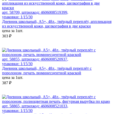
арт. 58709, штрихкод: 4606008519399,
упаковки: 1/15/30
Дневник школьный, А5+, 48л., твёрдый переплёт, аппликация
из искусственной кожи, шелкография в две краски
цена за 1шт.
303 ₽
арт. 58855, штрихкод: 4606008520937,
упаковки: 1/15/30
Дневник школьный, А5+, 48л., твёрдый переплёт с
поролоном, печать люминесцентной краской
цена за 1шт.
387 ₽
арт. 58865, штрихкод: 4606008521033,
упаковки: 1/15/30