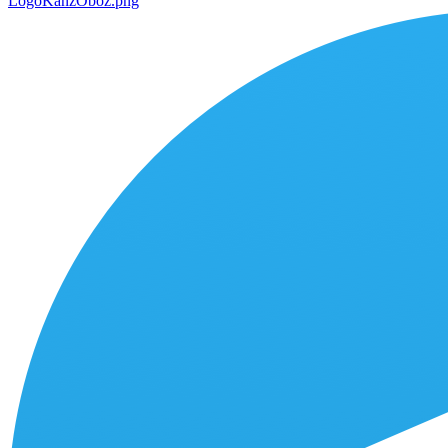
LogoKanzOboz.png