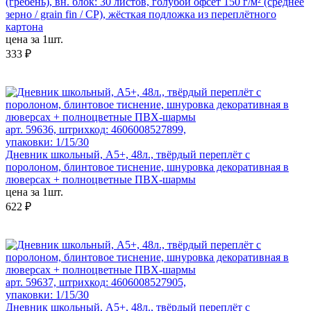
(гребень), вн. блок: 30 листов, голубой офсет 150 г/м² (среднее
зерно / grain fin / CP), жёсткая подложка из переплётного
картона
цена за 1шт.
333 ₽
арт. 59636, штрихкод: 4606008527899,
упаковки: 1/15/30
Дневник школьный, А5+, 48л., твёрдый переплёт с
поролоном, блинтовое тиснение, шнуровка декоративная в
люверсах + полноцветные ПВХ-шармы
цена за 1шт.
622 ₽
арт. 59637, штрихкод: 4606008527905,
упаковки: 1/15/30
Дневник школьный, А5+, 48л., твёрдый переплёт с