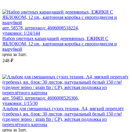
арт. 58578, штрихкод: 4606008518224,
упаковки: 1/24/144
Набор цветных карандашей деревянных, ЕЖИКИ С
ЯБЛОКОМ, 12 цв., картонная коробка с европодвесом и
вырубкой
цена за 1шт.
248 ₽
арт. 59483, штрихкод: 4606008526366,
упаковки: 1/15/30
Альбом для смешанных сухих техник, А4, мягкий переплёт
(гребень), вн. блок: 30 листов, натуральный белый 150 г/м²
(среднее зерно / grain fin / CP), жёсткая подложка из
переплётного картона
цена за 1шт.