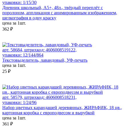
упаковки: 1/15/30
Дневник школьный, А5+, 48л., твёрдый переплёт с
поролоном, аппликация с анимированным изображением,
шелкография в одну краску
цена за 1шт.
362 ₽
арт. 58684, штрихкод: 4606008519122,
упаковки: 12/144/864
Текстовыделитель, лавандовый, УФ-печать
цена за 1шт.
25 ₽
арт. 58579, штрихкод: 4606008518231,
упаковки: 1/24/96
Набор цветных карандашей деревянных, ЖИРАФИК, 18 цв.,
картонная коробка с европодвесом и вырубкой
цена за 1шт.
361 ₽