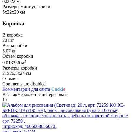
0.0022 м
Размеры миниупаковки
5х22х20 см
Коробка
В коробке
20 шт
Вес коробки
5.07 кг
Объем коробки
3
0.013356 м
Размеры коробки
21х26,5х24 см
Отзывы
Comments are disabled
Комментарии для сайта
Cackl
e
Вас также может заинтересовать
1
/
арт. 72259 ,
штрихкод: 4606008656070 ,
упаковки: 1/4/24