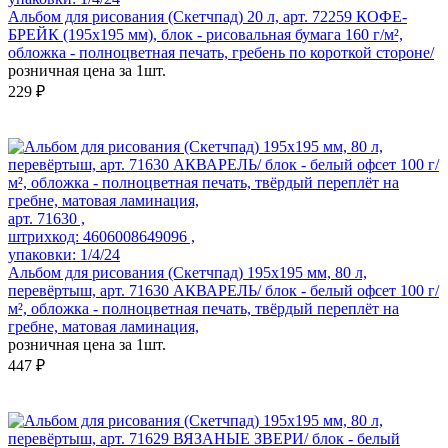
Альбом для рисования (Скетчпад) 20 л, арт. 72259 КОФЕ-
БРЕЙК (195х195 мм), блок - рисовальная бумага 160 г/м²,
обложка - полноцветная печать, гребень по короткой стороне/
розничная цена за 1шт.
229 ₽
арт. 71630 ,
штрихкод: 4606008649096 ,
упаковки: 1/4/24
Альбом для рисования (Скетчпад) 195x195 мм, 80 л,
перевёртыш, арт. 71630 АКВАРЕЛЬ/ блок - белый офсет 100 г/
м², обложка - полноцветная печать, твёрдый переплёт на
гребне, матовая ламинация,
розничная цена за 1шт.
447 ₽