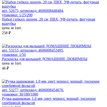
арт. 52675, штрихкод: 4606008448484,
упаковки: 1/25/200
Набор гибких линеек, 20 см, ПВХ, УФ-печать, фигурная
вырубка
цена за 1шт.
258 ₽
арт. 53153, штрихкод: 4606008453495,
упаковки: 1/50
Раскраска для малышей ДОМАШНИЕ ЛЮБИМЦЫ
цена за 1шт.
46 ₽
арт. 53277, штрихкод: 4606008454676,
упаковки: 30/180/1080
Ручка шариковая, 1.0 мм, цвет чернил: черный, тиснение
серебряной фольгой