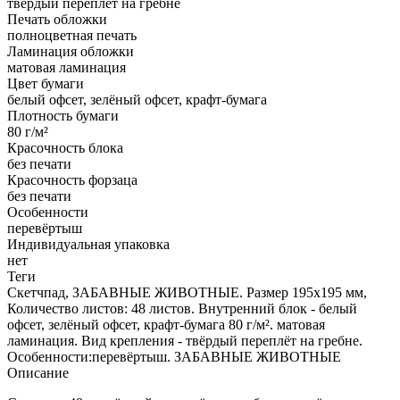
твёрдый переплёт на гребне
Печать обложки
полноцветная печать
Ламинация обложки
матовая ламинация
Цвет бумаги
белый офсет, зелёный офсет, крафт-бумага
Плотность бумаги
80 г/м²
Красочность блока
без печати
Красочность форзаца
без печати
Особенности
перевёртыш
Индивидуальная упаковка
нет
Теги
Скетчпад, ЗАБАВНЫЕ ЖИВОТНЫЕ. Размер 195х195 мм,
Количество листов: 48 листов. Внутренний блок - белый
офсет, зелёный офсет, крафт-бумага 80 г/м². матовая
ламинация. Вид крепления - твёрдый переплёт на гребне.
Особенности:перевёртыш. ЗАБАВНЫЕ ЖИВОТНЫЕ
Описание