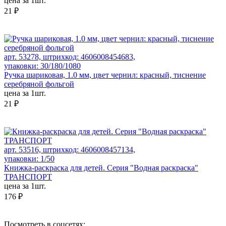
цена за 1шт.
21 ₽
арт. 53278, штрихкод: 4606008454683,
упаковки: 30/180/1080
Ручка шариковая, 1.0 мм, цвет чернил: красный, тиснение
серебряной фольгой
цена за 1шт.
21 ₽
арт. 53516, штрихкод: 4606008457134,
упаковки: 1/50
Книжка-раскраска для детей. Серия "Водная раскраска"
ТРАНСПОРТ
цена за 1шт.
176 ₽
Посмотреть в соцсетях: