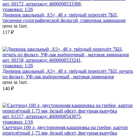
арт. 60172, штрихкод: 4606008533388,
упаковки: 1/26
Дневник школьный, А5+, 48 л, твёрдый переплёт 7БЦ,
тиснение голографической фольгой, глянцевая ламинация
цена за 1шт.
117 ₽
арт. 60158, штрихкод: 4606008533241,
упаковки: 1/26
Дневник школьный, А5+, 48 л, твёрдый переплёт 7БЦ, печать
по фольге, УФ-лак выборочный , матовая ламинация
цена за 1шт.
140 ₽
арт. 61217, штрихкод: 4606008543875,
упаковки: 1/16
Скетчпад 100 л, двусторонняя кашировка на гребне, картон
переплётный 1,75 мм, белый офсет, фигурная вырубка