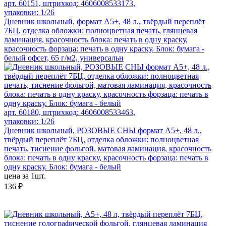
арт. 60151, штрихкод: 4606008533173,
упаковки: 1/26
Дневник школьный, формат А5+, 48 л., твёрдый переплёт
7БЦ, отделка обложки: полноцветная печать, глянцевая
ламинация, красочность блока: печать в одну краску,
красочность форзаца: печать в одну краску. Блок: бумага -
белый офсет, 65 г/м2, универсальн
арт. 60180, штрихкод: 4606008533463,
упаковки: 1/26
Дневник школьный, РОЗОВЫЕ СНЫ формат А5+, 48 л.,
твёрдый переплёт 7БЦ, отделка обложки: полноцветная
печать, тиснение фольгой, матовая ламинация, красочность
блока: печать в одну краску, красочность форзаца: печать в
одну краску. Блок: бумага - белый
цена за 1шт.
136 ₽