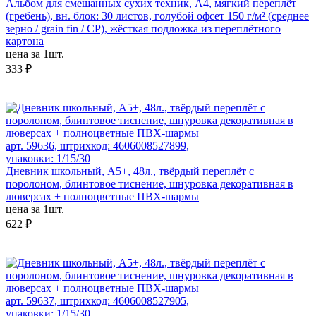
Альбом для смешанных сухих техник, А4, мягкий переплёт
(гребень), вн. блок: 30 листов, голубой офсет 150 г/м² (среднее
зерно / grain fin / CP), жёсткая подложка из переплётного
картона
цена за 1шт.
333 ₽
арт. 59636, штрихкод: 4606008527899,
упаковки: 1/15/30
Дневник школьный, А5+, 48л., твёрдый переплёт с
поролоном, блинтовое тиснение, шнуровка декоративная в
люверсах + полноцветные ПВХ-шармы
цена за 1шт.
622 ₽
арт. 59637, штрихкод: 4606008527905,
упаковки: 1/15/30