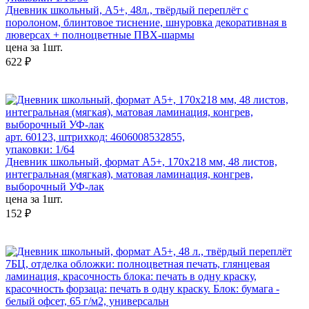
Дневник школьный, А5+, 48л., твёрдый переплёт с
поролоном, блинтовое тиснение, шнуровка декоративная в
люверсах + полноцветные ПВХ-шармы
цена за 1шт.
622 ₽
арт. 60123, штрихкод: 4606008532855,
упаковки: 1/64
Дневник школьный, формат А5+, 170х218 мм, 48 листов,
интегральная (мягкая), матовая ламинация, конгрев,
выборочный УФ-лак
цена за 1шт.
152 ₽