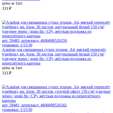
цена за 1шт.
333 ₽
арт. 59482, штрихкод: 4606008526359,
упаковки: 1/15/30
Альбом для смешанных сухих техник, А4, мягкий переплёт
(гребень), вн. блок: 30 листов, натуральный белый 150 г/м²
(среднее зерно / grain fin / CP), жёсткая подложка из
переплётного картона
цена за 1шт.
333 ₽
арт. 59481, штрихкод: 4606008526342,
упаковки: 1/15/30