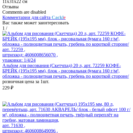
11х31х22 см
Отзывы
Comments are disabled
Комментарии для сайта
Cackl
e
Вас также может заинтересовать
1
/
арт. 72259 ,
штрихкод: 4606008656070 ,
упаковки: 1/4/24
Альбом для рисования (Скетчпад) 20 л, арт. 72259 КОФЕ-
БРЕЙК (195х195 мм), блок - рисовальная бумага 160 г/м²,
обложка - полноцветная печать, гребень по короткой стороне/
розничная цена за 1шт.
229 ₽
арт. 71630 ,
штрихкод: 4606008649096 ,