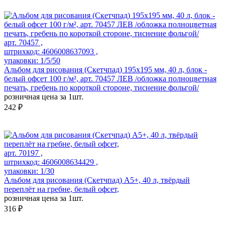
арт. 70457 ,
штрихкод: 4606008637093 ,
упаковки: 1/5/50
Альбом для рисования (Скетчпад) 195х195 мм, 40 л, блок -
белый офсет 100 г/м², арт. 70457 ЛЕВ /обложка полноцветная
печать, гребень по короткой стороне, тиснение фольгой/
розничная цена за 1шт.
242 ₽
арт. 70197 ,
штрихкод: 4606008634429 ,
упаковки: 1/30
Альбом для рисования (Скетчпад) А5+, 40 л, твёрдый
переплёт на гребне, белый офсет,
розничная цена за 1шт.
316 ₽