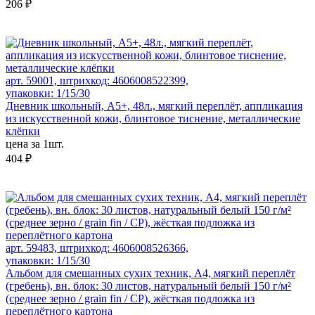
206 ₽
арт. 59001, штрихкод: 4606008522399,
упаковки: 1/15/30
Дневник школьный, А5+, 48л., мягкий переплёт, аппликация
из искусственной кожи, блинтовое тиснение, металлические
клёпки
цена за 1шт.
404 ₽
арт. 59483, штрихкод: 4606008526366,
упаковки: 1/15/30
Альбом для смешанных сухих техник, А4, мягкий переплёт
(гребень), вн. блок: 30 листов, натуральный белый 150 г/м²
(среднее зерно / grain fin / CP), жёсткая подложка из
переплётного картона