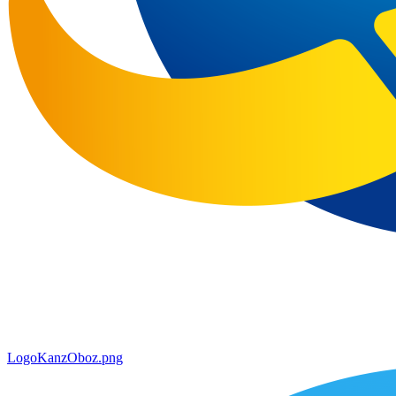
LogoKanzOboz.png