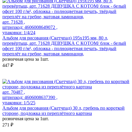
арт. 71628 ,
штрихкод: 4606008649072 ,
упаковки: 1/4/24
Альбом для рисования (Скетчпад) 195x195 мм, 80 л,
перевёртыш, арт. 71628 ДЕВУШКА С КОТОМ/ блок - белый
офсет 100 г/м², обложка - полноцветная печать, твёрдый
переплёт на гребне, матовая ламинация,
розничная цена за 1шт.
447 ₽
арт. 70487 ,
штрихкод: 4606008637390 ,
упаковки: 1/5/25
Альбом для рисования (Скетчпад) 30 л, гребень по короткой
стороне, подложка из переплётного картона
розничная цена за 1шт.
271 ₽