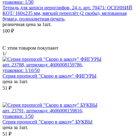
упаковки: 1/30
Тетрадь для записи иероглифов, 24 л. арт. 70471/ ОСЕННИЙ
КОТ/ 160х235 мм, мягкий переплёт (2 скобы), мелованная
бумага, полноцветная печать,
розничная цена за 1шт.
100 ₽
С этим товаром покупают
1
/
арт. 23788, штрихкод: 4606008159786,
упаковки: 1/10/50
Серия прописей "Скоро в школу" ФИГУРЫ
цена за 1шт.
51 ₽
арт. 23791, штрихкод: 4606008159816,
упаковки: 1/50
Серия прописей "Скоро в школу" БУКВЫ
цена за 1шт.
51 ₽