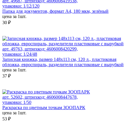
арт. 49687, штрихкод: 4606008419538,
упаковки: 1/12/120
Папка для документов, формат А4, 180 мкм, зелёный
цена за 1шт.
30 ₽
арт. 49763, штрихкод: 4606008420299,
упаковки: 1/24/48
Записная книжка, размер 148х113 см, 120 л., пластиковая
обложка, евроспираль, разделители пластиковые с вырубкой
цена за 1шт.
37 ₽
арт. 52602, штрихкод: 4606008447678,
упаковки: 1/50
Раскраска по цветным точкам ЗООПАРК
цена за 1шт.
53 ₽