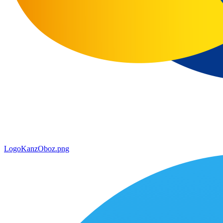
LogoKanzOboz.png