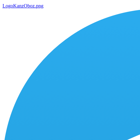
LogoKanzOboz.png