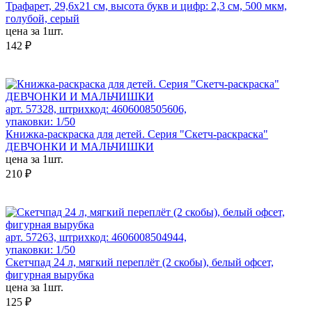
Трафарет, 29,6х21 см, высота букв и цифр: 2,3 см, 500 мкм,
голубой, серый
цена за 1шт.
142 ₽
арт. 57328, штрихкод: 4606008505606,
упаковки: 1/50
Книжка-раскраска для детей. Серия "Скетч-раскраска"
ДЕВЧОНКИ И МАЛЬЧИШКИ
цена за 1шт.
210 ₽
арт. 57263, штрихкод: 4606008504944,
упаковки: 1/50
Скетчпад 24 л, мягкий переплёт (2 скобы), белый офсет,
фигурная вырубка
цена за 1шт.
125 ₽