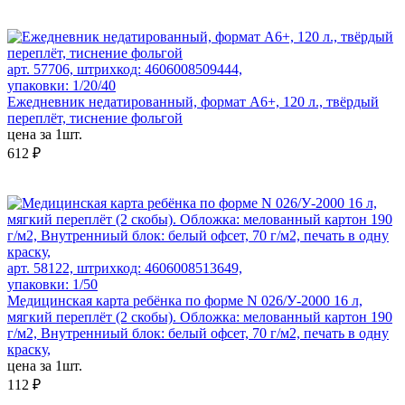
арт. 57706, штрихкод: 4606008509444,
упаковки: 1/20/40
Ежедневник недатированный, формат А6+, 120 л., твёрдый
переплёт, тиснение фольгой
цена за 1шт.
612 ₽
арт. 58122, штрихкод: 4606008513649,
упаковки: 1/50
Медицинская карта ребёнка по форме N 026/У-2000 16 л,
мягкий переплёт (2 скобы). Обложка: мелованный картон 190
г/м2, Внутренниый блок: белый офсет, 70 г/м2, печать в одну
краску,
цена за 1шт.
112 ₽