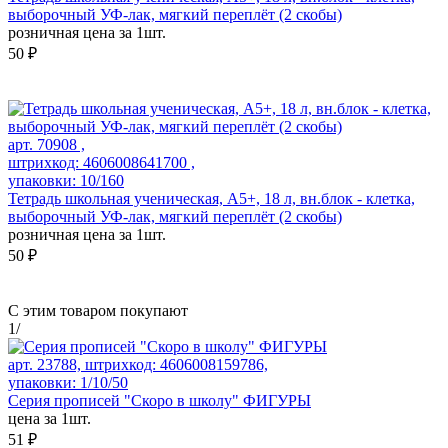
выборочный УФ-лак, мягкий переплёт (2 скобы)
розничная цена за 1шт.
50 ₽
арт. 70908 ,
штрихкод: 4606008641700 ,
упаковки: 10/160
Тетрадь школьная ученическая, А5+, 18 л, вн.блок - клетка,
выборочный УФ-лак, мягкий переплёт (2 скобы)
розничная цена за 1шт.
50 ₽
С этим товаром покупают
1
/
арт. 23788, штрихкод: 4606008159786,
упаковки: 1/10/50
Серия прописей "Скоро в школу" ФИГУРЫ
цена за 1шт.
51 ₽