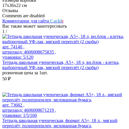
Размеры коробки
17х36х22 см
Отзывы
Comments are disabled
Комментарии для сайта
Cackl
e
Вас также может заинтересовать
1
/
арт. 74140 ,
штрихкод: 4606008675835 ,
упаковки: 5/120
Тетрадь школьная ученическая, А5+, 18 л, вн.блок - клетка,
выборочный УФ-лак, мягкий переплёт (2 скобы)
розничная цена за 1шт.
50 ₽
арт. 73682 ,
штрихкод: 4606008671219 ,
упаковки: 1/5/160
Тетрадь школьная ученическая, формат А5+, 18 л., мягкий
переплёт, полипропилен, мелованная бумага,