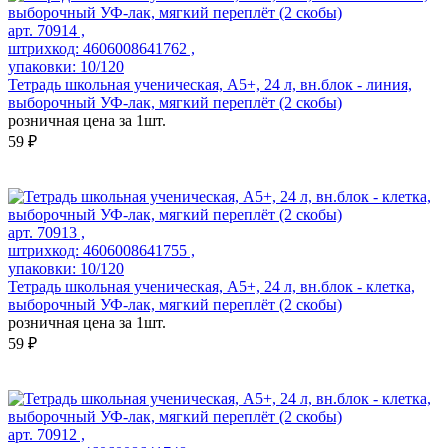
арт. 70914 ,
штрихкод: 4606008641762 ,
упаковки: 10/120
Тетрадь школьная ученическая, А5+, 24 л, вн.блок - линия,
выборочный УФ-лак, мягкий переплёт (2 скобы)
розничная цена за 1шт.
59 ₽
арт. 70913 ,
штрихкод: 4606008641755 ,
упаковки: 10/120
Тетрадь школьная ученическая, А5+, 24 л, вн.блок - клетка,
выборочный УФ-лак, мягкий переплёт (2 скобы)
розничная цена за 1шт.
59 ₽
арт. 70912 ,