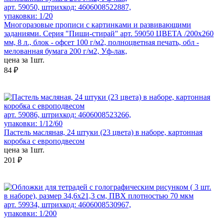
арт. 59050, штрихкод: 4606008522887,
упаковки: 1/20
Многоразовые прописи с картинками и развивающими
заданиями. Серия "Пиши-стирай" арт. 59050 ЦВЕТА /200х260
мм, 8 л., блок - офсет 100 г/м2, полноцветная печать, обл -
мелованная бумага 200 г/м2, Уф-лак,
цена за 1шт.
84 ₽
арт. 59086, штрихкод: 4606008523266,
упаковки: 1/12/60
Пастель масляная, 24 штуки (23 цвета) в наборе, картонная
коробка с европодвесом
цена за 1шт.
201 ₽
арт. 59934, штрихкод: 4606008530967,
упаковки: 1/200