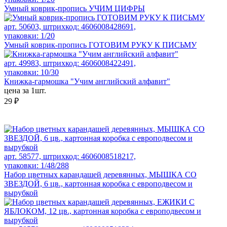
Умный коврик-пропись УЧИМ ЦИФРЫ
арт. 50603, штрихкод: 4606008428691,
упаковки: 1/20
Умный коврик-пропись ГОТОВИМ РУКУ К ПИСЬМУ
арт. 49983, штрихкод: 4606008422491,
упаковки: 10/30
Книжка-гармошка "Учим английский алфавит"
цена за 1шт.
29 ₽
арт. 58577, штрихкод: 4606008518217,
упаковки: 1/48/288
Набор цветных карандашей деревянных, МЫШКА СО
ЗВЕЗДОЙ, 6 цв., картонная коробка с европодвесом и
вырубкой