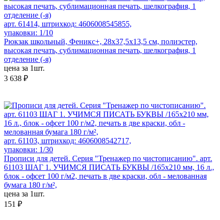
арт. 61414, штрихкод: 4606008545855,
упаковки: 1/10
Рюкзак школьный, Феникс+, 28х37,5х13,5 см, полиэстер,
высокая печать, сублимационная печать, шелкография, 1
отделение (-я)
цена за 1шт.
3 638 ₽
арт. 61103, штрихкод: 4606008542717,
упаковки: 1/30
Прописи для детей. Серия "Тренажер по чистописанию". арт.
61103 ШАГ 1. УЧИМСЯ ПИСАТЬ БУКВЫ /165х210 мм, 16 л.,
блок - офсет 100 г/м2, печать в две краски, обл - мелованная
бумага 180 г/м²,
цена за 1шт.
151 ₽