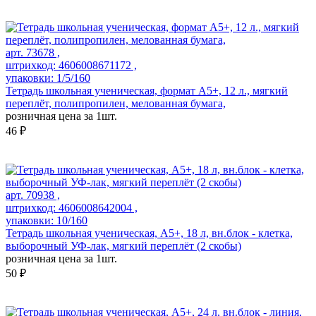
арт. 73678 ,
штрихкод: 4606008671172 ,
упаковки: 1/5/160
Тетрадь школьная ученическая, формат А5+, 12 л., мягкий
переплёт, полипропилен, мелованная бумага,
розничная цена за 1шт.
46 ₽
арт. 70938 ,
штрихкод: 4606008642004 ,
упаковки: 10/160
Тетрадь школьная ученическая, А5+, 18 л, вн.блок - клетка,
выборочный УФ-лак, мягкий переплёт (2 скобы)
розничная цена за 1шт.
50 ₽