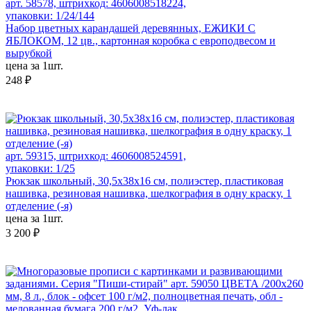
арт. 58578, штрихкод: 4606008518224,
упаковки: 1/24/144
Набор цветных карандашей деревянных, ЕЖИКИ С
ЯБЛОКОМ, 12 цв., картонная коробка с европодвесом и
вырубкой
цена за 1шт.
248 ₽
арт. 59315, штрихкод: 4606008524591,
упаковки: 1/25
Рюкзак школьный, 30,5x38x16 см, полиэстер, пластиковая
нашивка, резиновая нашивка, шелкография в одну краску, 1
отделение (-я)
цена за 1шт.
3 200 ₽