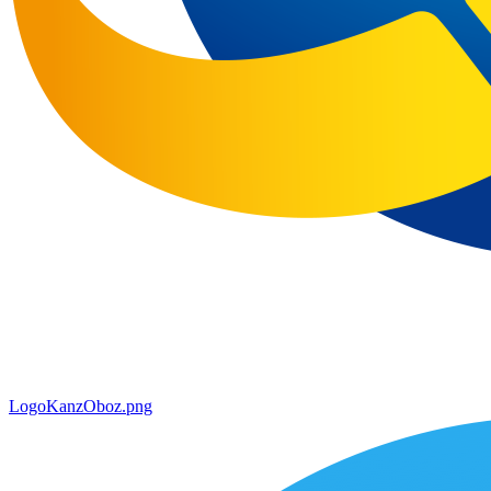
LogoKanzOboz.png