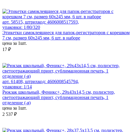
арт. 58515, штрихкод: 4606008517593,
упаковки: 1/80/320
Этикетки самоклеящиеся для папок-регистраторов с корешком
7 см, размер 60x245 мм, 6 шт. в наборе
цена за 1шт.
17 ₽
арт. 61408, штрихкод: 4606008545794,
упаковки: 1/14
Рюкзак школьный, Феникс+, 29х43х14,5 см, полиэстер,
светоотражающий принт, сублимационная печать, 1
отделение (-я)
цена за 1шт.
2 537 ₽