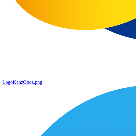
LogoKanzOboz.png