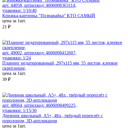
арт. 44058, штрихкод: 4606008363114,
упаковки: 1/10/40
Книжка-картинка "Познавайка" КТО САМЫЙ
цена за 1шт.
21 ₽
арт. 49002, штрихкод: 4606008412607,
упаковки: 1/24
Планинг недатированный, 297х115 мм, 55 листов, клеевое
скрепление,
цена за 1шт.
39 ₽
арт. 48664, штрихкод: 4606008409225,
упаковки: 1/15/30
Дневник школьный, А5+, 48л., твёрдый переплёт с
поролоном, 3D-аппликация
цена за 1шт.