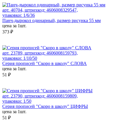
арт. 40704, штрихкод: 4606008329547,
упаковки: 1/6/36
Панч-дырокол одинарный, размер рисунка 55 мм
цена за 1шт.
373 ₽
арт. 23789, штрихкод: 4606008159793,
упаковки: 1/10/50
Серия прописей "Скоро в школу" СЛОВА
цена за 1шт.
51 ₽
арт. 23790, штрихкод: 4606008159809,
упаковки: 1/50
Серия прописей "Скоро в школу" ЦИФРЫ
цена за 1шт.
51 ₽