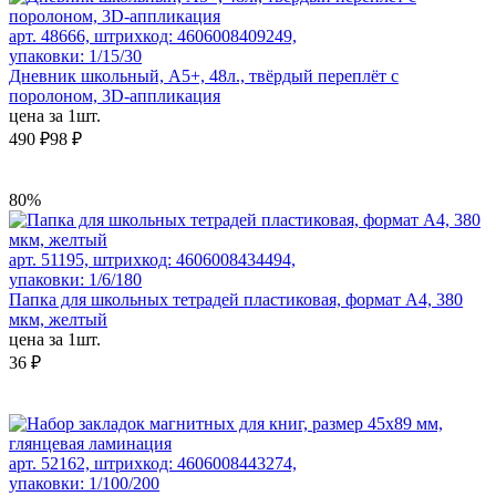
арт. 48666, штрихкод: 4606008409249,
упаковки: 1/15/30
Дневник школьный, А5+, 48л., твёрдый переплёт с
поролоном, 3D-аппликация
цена за 1шт.
490 ₽
98 ₽
80%
арт. 51195, штрихкод: 4606008434494,
упаковки: 1/6/180
Папка для школьных тетрадей пластиковая, формат А4, 380
мкм, желтый
цена за 1шт.
36 ₽
арт. 52162, штрихкод: 4606008443274,
упаковки: 1/100/200