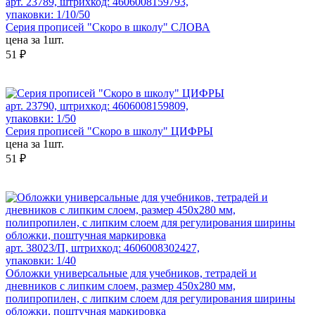
арт. 23789, штрихкод: 4606008159793,
упаковки: 1/10/50
Серия прописей "Скоро в школу" СЛОВА
цена за 1шт.
51 ₽
арт. 23790, штрихкод: 4606008159809,
упаковки: 1/50
Серия прописей "Скоро в школу" ЦИФРЫ
цена за 1шт.
51 ₽
арт. 38023/П, штрихкод: 4606008302427,
упаковки: 1/40
Обложки универсальные для учебников, тетрадей и
дневников с липким слоем, размер 450х280 мм,
полипропилен, с липким слоем для регулирования ширины
обложки, поштучная маркировка