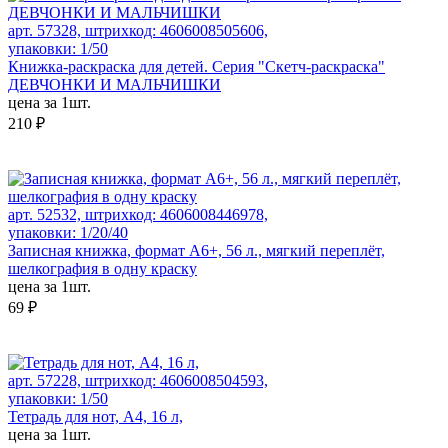
арт. 57328, штрихкод: 4606008505606,
упаковки: 1/50
Книжка-раскраска для детей. Серия "Скетч-раскраска"
ДЕВЧОНКИ И МАЛЬЧИШКИ
цена за 1шт.
210 ₽
арт. 52532, штрихкод: 4606008446978,
упаковки: 1/20/40
Записная книжка, формат А6+, 56 л., мягкий переплёт,
шелкография в одну краску
цена за 1шт.
69 ₽
арт. 57228, штрихкод: 4606008504593,
упаковки: 1/50
Тетрадь для нот, А4, 16 л,
цена за 1шт.