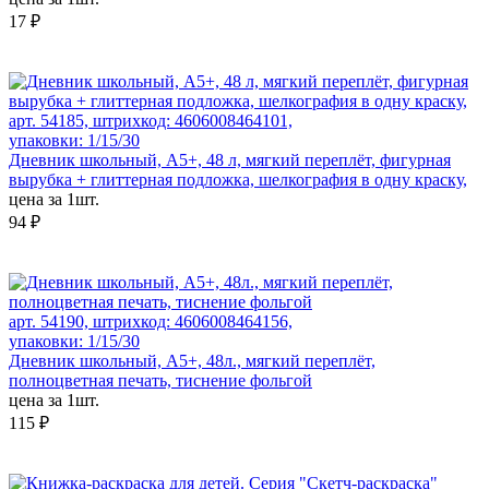
17 ₽
арт. 54185, штрихкод: 4606008464101,
упаковки: 1/15/30
Дневник школьный, А5+, 48 л, мягкий переплёт, фигурная
вырубка + глиттерная подложка, шелкография в одну краску,
цена за 1шт.
94 ₽
арт. 54190, штрихкод: 4606008464156,
упаковки: 1/15/30
Дневник школьный, А5+, 48л., мягкий переплёт,
полноцветная печать, тиснение фольгой
цена за 1шт.
115 ₽