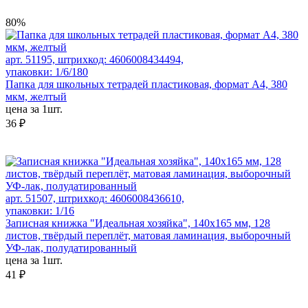
80%
арт. 51195, штрихкод: 4606008434494,
упаковки: 1/6/180
Папка для школьных тетрадей пластиковая, формат А4, 380
мкм, желтый
цена за 1шт.
36 ₽
арт. 51507, штрихкод: 4606008436610,
упаковки: 1/16
Записная книжка "Идеальная хозяйка", 140х165 мм, 128
листов, твёрдый переплёт, матовая ламинация, выборочный
УФ-лак, полудатированный
цена за 1шт.
41 ₽