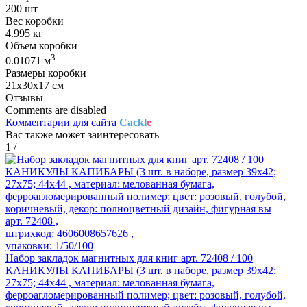
200 шт
Вес коробки
4.995 кг
Объем коробки
3
0.01071 м
Размеры коробки
21х30х17 см
Отзывы
Comments are disabled
Комментарии для сайта
Cackl
e
Вас также может заинтересовать
1
/
арт. 72408 ,
штрихкод: 4606008657626 ,
упаковки: 1/50/100
Набор закладок магнитных для книг арт. 72408 / 100
КАНИКУЛЫ КАПИБАРЫ (3 шт. в наборе, размер 39x42;
27x75; 44x44 , материал: мелованная бумага,
ферроагломерированный полимер; цвет: розовый, голубой,