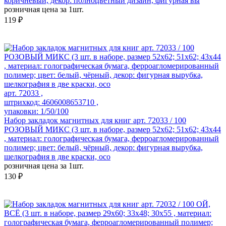
коричневый, декор: полноцветный дизайн, фигурная вы
розничная цена за 1шт.
119 ₽
арт. 72033 ,
штрихкод: 4606008653710 ,
упаковки: 1/50/100
Набор закладок магнитных для книг арт. 72033 / 100
РОЗОВЫЙ МИКС (3 шт. в наборе, размер 52x62; 51x62; 43x44
, материал: голографическая бумага, ферроагломерированный
полимер; цвет: белый, чёрный, декор: фигурная вырубка,
шелкография в две краски, осо
розничная цена за 1шт.
130 ₽