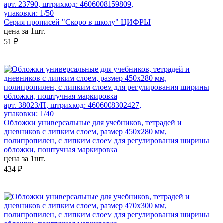
арт. 23790, штрихкод: 4606008159809,
упаковки: 1/50
Серия прописей "Скоро в школу" ЦИФРЫ
цена за 1шт.
51 ₽
арт. 38023/П, штрихкод: 4606008302427,
упаковки: 1/40
Обложки универсальные для учебников, тетрадей и
дневников с липким слоем, размер 450х280 мм,
полипропилен, с липким слоем для регулирования ширины
обложки, поштучная маркировка
цена за 1шт.
434 ₽