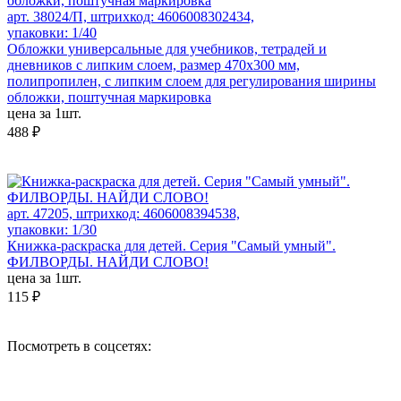
арт. 38024/П, штрихкод: 4606008302434,
упаковки: 1/40
Обложки универсальные для учебников, тетрадей и
дневников с липким слоем, размер 470х300 мм,
полипропилен, с липким слоем для регулирования ширины
обложки, поштучная маркировка
цена за 1шт.
488 ₽
арт. 47205, штрихкод: 4606008394538,
упаковки: 1/30
Книжка-раскраска для детей. Серия "Самый умный".
ФИЛВОРДЫ. НАЙДИ СЛОВО!
цена за 1шт.
115 ₽
Посмотреть в соцсетях: