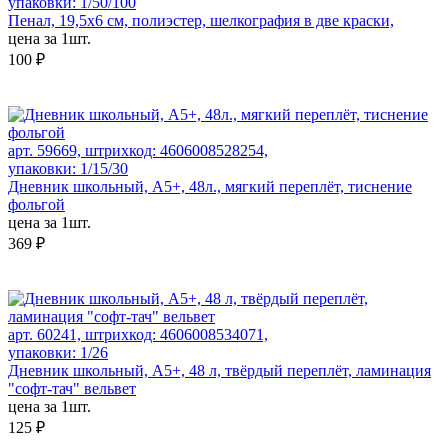
упаковки: 1/50/100
Пенал, 19,5х6 см, полиэстер, шелкография в две краски,
цена за 1шт.
100 ₽
арт. 59669, штрихкод: 4606008528254,
упаковки: 1/15/30
Дневник школьный, А5+, 48л., мягкий переплёт, тиснение
фольгой
цена за 1шт.
369 ₽
арт. 60241, штрихкод: 4606008534071,
упаковки: 1/26
Дневник школьный, А5+, 48 л, твёрдый переплёт, ламинация
"софт-тач" вельвет
цена за 1шт.
125 ₽