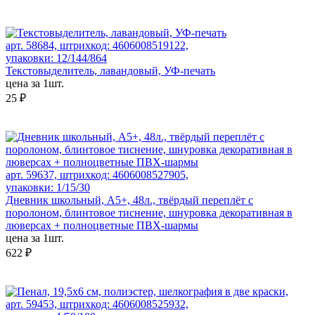
арт. 58684, штрихкод: 4606008519122,
упаковки: 12/144/864
Текстовыделитель, лавандовый, УФ-печать
цена за 1шт.
25 ₽
арт. 59637, штрихкод: 4606008527905,
упаковки: 1/15/30
Дневник школьный, А5+, 48л., твёрдый переплёт с
поролоном, блинтовое тиснение, шнуровка декоративная в
люверсах + полноцветные ПВХ-шармы
цена за 1шт.
622 ₽
арт. 59453, штрихкод: 4606008525932,