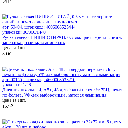
54 ₽
арт. 59404, штрихкод: 4606008525444,
упаковки: 30/360/1440
Ручка гелевая ПИШИ-СТИРАЙ, 0,5 мм, цвет чернил: синий,
запечатка дизайна, тампопечать
цена за 1шт.
80 ₽
арт. 60155, штрихкод: 4606008533210,
упаковки: 1/26
Дневник школьный, А5+, 48 л, твёрдый переплёт 7БЦ, печать
по фольге, УФ-лак выборочный , матовая ламинация
цена за 1шт.
157 ₽