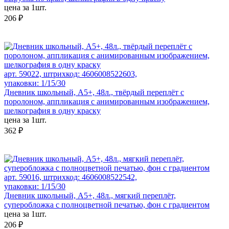
цена за 1шт.
206 ₽
арт. 59022, штрихкод: 4606008522603,
упаковки: 1/15/30
Дневник школьный, А5+, 48л., твёрдый переплёт с
поролоном, аппликация с анимированным изображением,
шелкография в одну краску
цена за 1шт.
362 ₽
арт. 59016, штрихкод: 4606008522542,
упаковки: 1/15/30
Дневник школьный, А5+, 48л., мягкий переплёт,
суперобложка с полноцветной печатью, фон с градиентом
цена за 1шт.
206 ₽