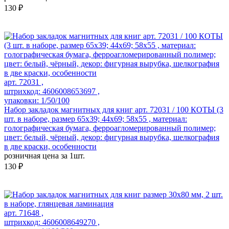
130 ₽
арт. 72031 ,
штрихкод: 4606008653697 ,
упаковки: 1/50/100
Набор закладок магнитных для книг арт. 72031 / 100 КОТЫ (3
шт. в наборе, размер 65x39; 44x69; 58x55 , материал:
голографическая бумага, ферроагломерированный полимер;
цвет: белый, чёрный, декор: фигурная вырубка, шелкография
в две краски, особенности
розничная цена за 1шт.
130 ₽
арт. 71648 ,
штрихкод: 4606008649270 ,