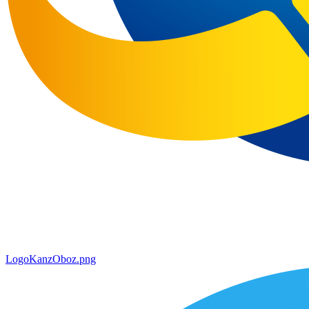
LogoKanzOboz.png