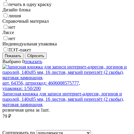
печать в одну краску
Дизайн блока
линия
Справочный материал
нет
Ляссе
нет
Индивидуальная упаковка
ПЭТ-пакет
Показать
Сбросить
Выбрано
0
показать
арт. 64356, штрихкод: 4606008575777,
упаковки: 1/50/200
Записная книжка для записи интернет-адресов, логинов и
паролей, 140х85 мм, 16 листов, мягкий переплёт (2 скобы),
матовая ламинация,
розничная цена за 1шт.
79 ₽
Сортировать по