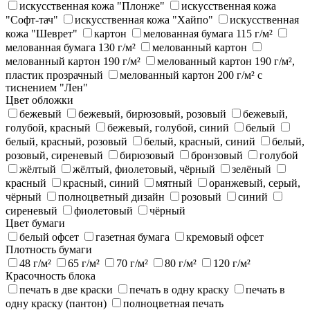
искусственная кожа "Плонже"
искусственная кожа
"Софт-тач"
искусственная кожа "Хайпо"
искусственная
кожа "Шеврет"
картон
мелованная бумага 115 г/м²
мелованная бумага 130 г/м²
мелованный картон
мелованный картон 190 г/м²
мелованный картон 190 г/м²,
пластик прозрачный
мелованный картон 200 г/м² с
тиснением "Лен"
Цвет обложки
бежевый
бежевый, бирюзовый, розовый
бежевый,
голубой, красный
бежевый, голубой, синий
белый
белый, красный, розовый
белый, красный, синий
белый,
розовый, сиреневый
бирюзовый
бронзовый
голубой
жёлтый
жёлтый, фиолетовый, чёрный
зелёный
красный
красный, синий
мятный
оранжевый, серый,
чёрный
полноцветный дизайн
розовый
синий
сиреневый
фиолетовый
чёрный
Цвет бумаги
белый офсет
газетная бумага
кремовый офсет
Плотность бумаги
48 г/м²
65 г/м²
70 г/м²
80 г/м²
120 г/м²
Красочность блока
печать в две краски
печать в одну краску
печать в
одну краску (пантон)
полноцветная печать