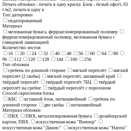
Печать обложки - печать в одну краску. Блок - белый офсет, 65
г/м2, печать в одну к
Тип датировки
недатированный
Материал
мелованная бумага, ферроагломерированный полимер
ферроагломерированный полимер, мелованная бумага с
глянцевой ламинацией
Количество листов
16
20
24
32
40
48
56
60
64
80
96
112
120
128
144
160
256
Тип обложки
гребень по длинной стороне
мягкий переплёт
мягкий
переплёт (2 скобы)
мягкий переплёт, запаянный край
твёрдый переплёт
твёрдый переплёт 7БЦ
твёрдый
переплёт на гребне
твёрдый переплёт с поролоном
Способ скрепления блока
КБС
вставной блок, ниткошвейный
гребень по
длинной стороне
две скобы
ниткошвейный
Материал обложки
ПВХ
ПВХ, металлизированная бумага
дизайнерский
картон, ПВХ
искусственная кожа "Виннер"
искусственная кожа "Джинс"
искусственная кожа "Наппа"