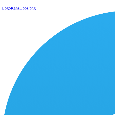
LogoKanzOboz.png