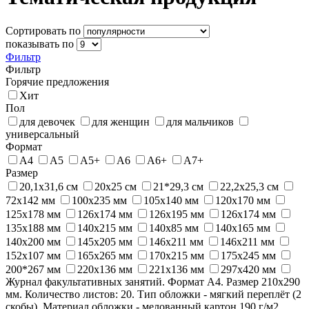
Сортировать по
показывать по
Фильтр
Фильтр
Горячие предложения
Хит
Пол
для девочек
для женщин
для мальчиков
универсальный
Формат
А4
А5
А5+
А6
А6+
А7+
Размер
20,1х31,6 см
20х25 см
21*29,3 см
22,2х25,3 см
72x142 мм
100x235 мм
105х140 мм
120х170 мм
125x178 мм
126x174 мм
126x195 мм
126х174 мм
135х188 мм
140x215 мм
140х85 мм
140х165 мм
140х200 мм
145х205 мм
146x211 мм
146х211 мм
152х107 мм
165х265 мм
170x215 мм
175х245 мм
200*267 мм
220х136 мм
221х136 мм
297х420 мм
Журнал факультативных занятий. Формат А4. Размер 210х290
мм. Количество листов: 20. Тип обложки - мягкий переплёт (2
скобы). Материал обложки - мелованный картон 190 г/м2.