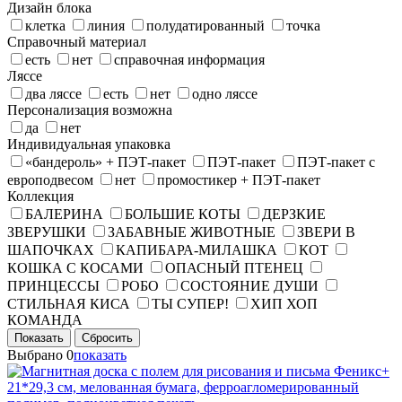
Дизайн блока
клетка
линия
полудатированный
точка
Справочный материал
есть
нет
справочная информация
Ляссе
два ляссе
есть
нет
одно ляссе
Персонализация возможна
да
нет
Индивидуальная упаковка
«бандероль» + ПЭТ-пакет
ПЭТ-пакет
ПЭТ-пакет с
европодвесом
нет
промостикер + ПЭТ-пакет
Коллекция
БАЛЕРИНА
БОЛЬШИЕ КОТЫ
ДЕРЗКИЕ
ЗВЕРУШКИ
ЗАБАВНЫЕ ЖИВОТНЫЕ
ЗВЕРИ В
ШАПОЧКАХ
КАПИБАРА-МИЛАШКА
КОТ
КОШКА С КОСАМИ
ОПАСНЫЙ ПТЕНЕЦ
ПРИНЦЕССЫ
РОБО
СОСТОЯНИЕ ДУШИ
СТИЛЬНАЯ КИСА
ТЫ СУПЕР!
ХИП ХОП
КОМАНДА
Показать
Сбросить
Выбрано
0
показать