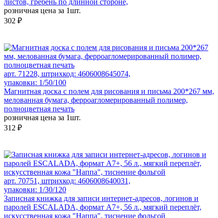
листов, гребень по длинной стороне,
розничная цена за 1шт.
302 ₽
арт. 71228, штрихкод: 4606008645074,
упаковки: 1/50/100
Магнитная доска c полем для рисования и письма 200*267 мм,
мелованная бумага, ферроагломерированный полимер,
полноцветная печать
розничная цена за 1шт.
312 ₽
арт. 70751, штрихкод: 4606008640031,
упаковки: 1/30/120
Записная книжка для записи интернет-адресов, логинов и
паролей ESCALADA, формат А7+, 56 л., мягкий переплёт,
искусственная кожа "Наппа", тиснение фольгой