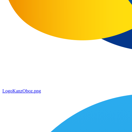
LogoKanzOboz.png