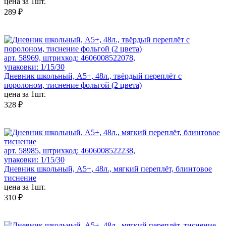
цена за 1шт.
289 ₽
арт. 58969, штрихкод: 4606008522078,
упаковки: 1/15/30
Дневник школьный, А5+, 48л., твёрдый переплёт с
поролоном, тиснение фольгой (2 цвета)
цена за 1шт.
328 ₽
арт. 58985, штрихкод: 4606008522238,
упаковки: 1/15/30
Дневник школьный, А5+, 48л., мягкий переплёт, блинтовое
тиснение
цена за 1шт.
310 ₽