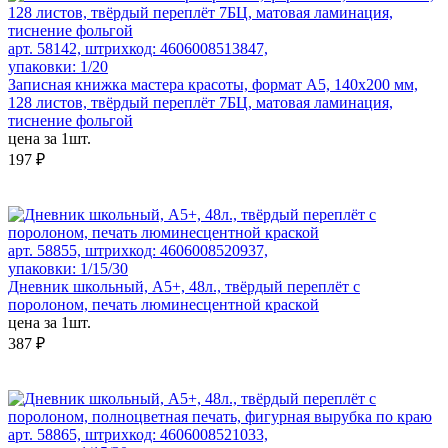
арт. 58142, штрихкод: 4606008513847,
упаковки: 1/20
Записная книжка мастера красоты, формат А5, 140х200 мм,
128 листов, твёрдый переплёт 7БЦ, матовая ламинация,
тиснение фольгой
цена за 1шт.
197 ₽
арт. 58855, штрихкод: 4606008520937,
упаковки: 1/15/30
Дневник школьный, А5+, 48л., твёрдый переплёт с
поролоном, печать люминесцентной краской
цена за 1шт.
387 ₽
арт. 58865, штрихкод: 4606008521033,