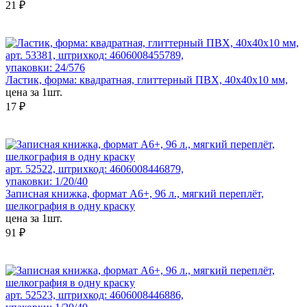
21 ₽
арт. 53381, штрихкод: 4606008455789,
упаковки: 24/576
Ластик, форма: квадратная, глиттерный ПВХ, 40x40x10 мм,
цена за 1шт.
17 ₽
арт. 52522, штрихкод: 4606008446879,
упаковки: 1/20/40
Записная книжка, формат А6+, 96 л., мягкий переплёт,
шелкография в одну краску
цена за 1шт.
91 ₽
арт. 52523, штрихкод: 4606008446886,