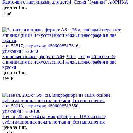
Карточки с картинками для детей. Серия "Зумики" АФРИКА
цена за 1шт.
51 ₽
арт. 58517, штрихкод: 4606008517616,
упаковки: 1/20/40
Записная книжка, формат А6+, 96 л., твёрдый переплёт,
аппликация из искусственной кожи, шелкография в две
краски
цена за 1шт.
165 ₽
арт. 58013, штрихкод: 4606008512550,
упаковки: 1/50/100
Пенал, 20.5х7.5х4 см, микрофибра на ПВХ-основе,
сублимационная печать по ткани, без наполнения
цена за 1шт.