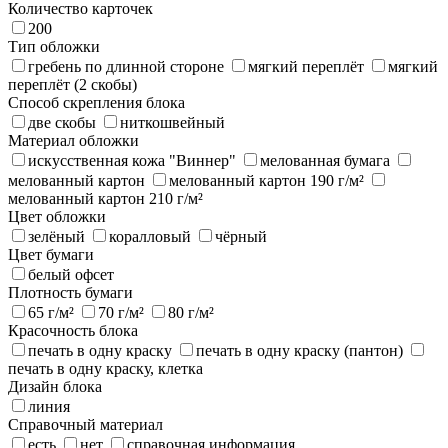
Количество карточек
200
Тип обложки
гребень по длинной стороне
мягкий переплёт
мягкий
переплёт (2 скобы)
Способ скрепления блока
две скобы
ниткошвейный
Материал обложки
искусственная кожа "Виннер"
мелованная бумага
мелованный картон
мелованный картон 190 г/м²
мелованный картон 210 г/м²
Цвет обложки
зелёный
коралловый
чёрный
Цвет бумаги
белый офсет
Плотность бумаги
65 г/м²
70 г/м²
80 г/м²
Красочность блока
печать в одну краску
печать в одну краску (пантон)
печать в одну краску, клетка
Дизайн блока
линия
Справочный материал
есть
нет
справочная информация