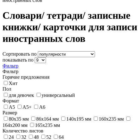
иностранных слов
Словари/ тетради/ записные
книжки/ карточки для записи
иностранных слов
Сортировать по
показывать по
Фильтр
Фильтр
Горячие предложения
Хит
Пол
для девочек
универсальный
Формат
А5
А5+
А6
Размер
80х35 мм
86x164 мм
140х195 мм
160х235 мм
164х200 мм
165х235 мм
Количество листов
24
32
48
52
64