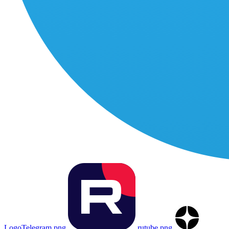
LogoTelegram.png
rutube.png