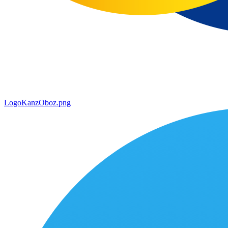
LogoKanzOboz.png