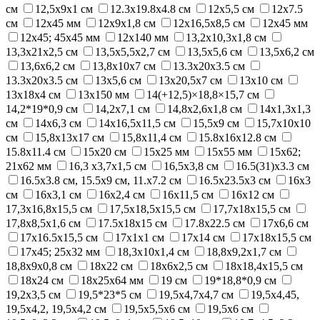
см
12,5х9х1 см
12.3x19.8x4.8 см
12x5,5 см
12x7.5
см
12x45 мм
12х9х1,8 см
12х16,5х8,5 см
12х45 мм
12х45; 45x45 мм
12х140 мм
13,2х10,3х1,8 см
13,3х21х2,5 см
13,5х5,5х2,7 см
13,5х5,6 см
13,5х6,2 см
13,6х6,2 см
13,8х10х7 см
13.3x20x3.5 cм
13.3x20x3.5 см
13x5,6 см
13x20,5x7 см
13х10 см
13х18х4 см
13х150 мм
14(+12,5)×18,8×15,7 см
14,2*19*0,9 см
14,2x7,1 см
14,8х2,6х1,8 см
14x1,3x1,3
см
14x6,3 см
14x16,5x11,5 см
15,5х9 см
15,7х10х10
см
15,8x13x17 см
15,8х11,4 см
15.8x16x12.8 см
15.8х11.4 см
15х20 см
15х25 мм
15х55 мм
15х62;
21х62 мм
16,3 х3,7х1,5 см
16,5х3,8 см
16.5(31)х3.3 см
16.5х3.8 см, 15.5x9 см, 11.x7.2 см
16.5х23.5х3 см
16x3
см
16x3,1 см
16х2,4 см
16х11,5 см
16х12 см
17,3х16,8x15,5 см
17,5х18,5x15,5 см
17,7х18x15,5 см
17,8x8,5x1,6 см
17.5x18x15 см
17.8х22.5 см
17x6,6 см
17x16.5x15,5 см
17х1х1 см
17х14 см
17х18x15,5 см
17х45; 25x32 мм
18,3x10x1,4 см
18,8x9,2x1,7 см
18,8x9x0,8 см
18x22 см
18х6х2,5 см
18х18,4x15,5 см
18х24 см
18х25х64 мм
19 см
19*18,8*0,9 см
19,2х3,5 см
19,5*23*5 см
19,5x4,7x4,7 см
19,5х4,45,
19,5х4,2, 19,5х4,2 см
19,5х5,5х6 см
19,5х6 см