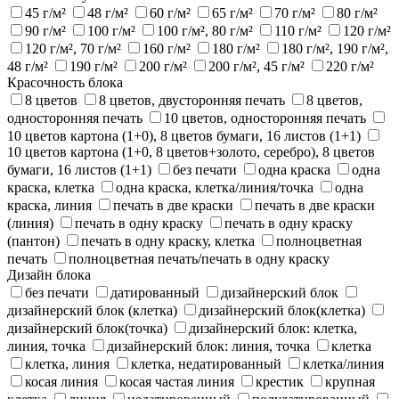
45 г/м²
48 г/м²
60 г/м²
65 г/м²
70 г/м²
80 г/м²
90 г/м²
100 г/м²
100 г/м², 80 г/м²
110 г/м²
120 г/м²
120 г/м², 70 г/м²
160 г/м²
180 г/м²
180 г/м², 190 г/м²,
48 г/м²
190 г/м²
200 г/м²
200 г/м², 45 г/м²
220 г/м²
Красочность блока
8 цветов
8 цветов, двусторонняя печать
8 цветов,
односторонняя печать
10 цветов, односторонняя печать
10 цветов картона (1+0), 8 цветов бумаги, 16 листов (1+1)
10 цветов картона (1+0, 8 цветов+золото, серебро), 8 цветов
бумаги, 16 листов (1+1)
без печати
одна краска
одна
краска, клетка
одна краска, клетка/линия/точка
одна
краска, линия
печать в две краски
печать в две краски
(линия)
печать в одну краску
печать в одну краску
(пантон)
печать в одну краску, клетка
полноцветная
печать
полноцветная печать/печать в одну краску
Дизайн блока
без печати
датированный
дизайнерский блок
дизайнерский блок (клетка)
дизайнерский блок(клетка)
дизайнерский блок(точка)
дизайнерский блок: клетка,
линия, точка
дизайнерский блок: линия, точка
клетка
клетка, линия
клетка, недатированный
клетка/линия
косая линия
косая частая линия
крестик
крупная