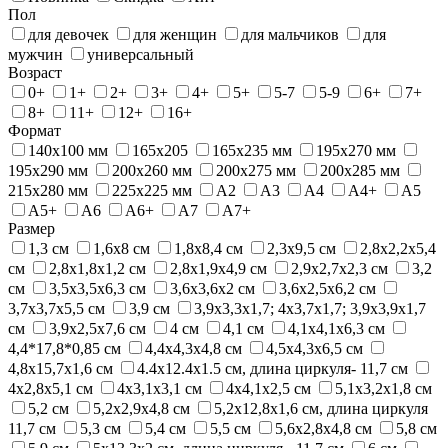
Пол
для девочек
для женщин
для мальчиков
для
мужчин
универсальный
Возраст
0+
1+
2+
3+
4+
5+
5-7
5-9
6+
7+
8+
11+
12+
16+
Формат
140х100 мм
165х205
165х235 мм
195х270 мм
195х290 мм
200x260 мм
200x275 мм
200х285 мм
215x280 мм
225х225 мм
А2
А3
А4
А4+
А5
А5+
А6
А6+
А7
А7+
Размер
1,3 см
1,6х8 см
1,8х8,4 см
2,3х9,5 см
2,8x2,2x5,4
см
2,8х1,8х1,2 см
2,8х1,9х4,9 см
2,9x2,7x2,3 см
3,2
см
3,5х3,5х6,3 см
3,6x3,6x2 см
3,6х2,5х6,2 см
3,7х3,7х5,5 см
3,9 см
3,9x3,3x1,7; 4x3,7x1,7; 3,9x3,9х1,7
см
3,9х2,5х7,6 см
4 см
4,1 см
4,1х4,1х6,3 см
4,4*17,8*0,85 см
4,4х4,3х4,8 см
4,5х4,3х6,5 см
4,8х15,7х1,6 см
4.4х12.4х1.5 см, длина циркуля- 11,7 см
4x2,8x5,1 см
4х3,1х3,1 см
4х4,1х2,5 см
5,1x3,2x1,8 см
5,2 см
5,2x2,9x4,8 см
5,2х12,8х1,6 см, длина циркуля
11,7 см
5,3 см
5,4 см
5,5 см
5,6х2,8х4,8 см
5,8 см