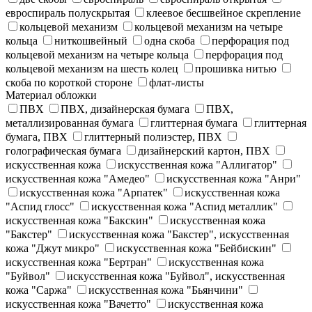
евроспираль полускрытая
клеевое бесшвейное скрепление
кольцевой механизм
кольцевой механизм на четыре
кольца
ниткошвейный
одна скоба
перфорация под
кольцевой механизм на четыре кольца
перфорация под
кольцевой механизм на шесть колец
прошивка нитью
скоба по короткой стороне
флат-листы
Материал обложки
ПВХ
ПВХ, дизайнерская бумага
ПВХ,
металлизированная бумага
глиттерная бумага
глиттерная
бумага, ПВХ
глиттерный полиэстер, ПВХ
голографическая бумага
дизайнерский картон, ПВХ
искусственная кожа
искусственная кожа "Аллигатор"
искусственная кожа "Амедео"
искусственная кожа "Анри"
искусственная кожа "Арпатек"
искусственная кожа
"Аспид глосс"
искусственная кожа "Аспид металлик"
искусственная кожа "Бакскин"
искусственная кожа
"Бакстер"
искусственная кожа "Бакстер", искусственная
кожа "Джут микро"
искусственная кожа "Бейбискин"
искусственная кожа "Бертран"
искусственная кожа
"Буйвол"
искусственная кожа "Буйвол", искусственная
кожа "Саржа"
искусственная кожа "Бьянчини"
искусственная кожа "Вачетто"
искусственная кожа