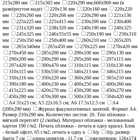
215х280 мм
215х365 мм
220x290 мм,660x960 мм (в
развёрнутом виде)
220х136 мм
220х160 мм
220х220
мм
220х260 мм
220х266 мм
220х290 мм
221х136
мм
225х225 мм
225х415 мм
230х200 мм
230х400
мм
231х320 мм
238х320 мм
240х190 мм
240х325
мм
245х325 мм
246x55x55 мм
250x190 мм
250х310
мм
250х350 мм
250х400 мм
260х210 мм
265x205
мм
265х340мм
265х450 мм
270x225 мм
270х420 мм
270х450 мм
285х200 мм
290х100 мм
290х130 мм
290х200 мм
290х290 мм
295х260 мм
297х115 мм
297х420 мм
300х470 мм
310x115 мм
310x130 мм
310х115 мм
330х550 мм
346х213 мм
346х215 мм
350х216 мм
350х220 мм
360х260 мм
365х210 мм
390х180 мм
400х230 мм
400х250 мм
400х260 мм
415х225 мм
420х270 мм
450x290 мм
450х270 мм
450х280 мм
470х300 мм
500х330 мм
594х420 мм
A4 31x23 см; А5 22х16.5 см; А6 17.5х12.5 см
А4
(200х290 мм)
Журнал факультативных занятий. Формат А4.
Размер 210х290 мм. Количество листов: 20. Тип обложки -
мягкий переплёт (2 скобы). Материал обложки - мелованный
картон 190 г/м2. Печать обложки - печать в одну краску. Блок
- белый офсет, 65 г/м2, печать в одну к
б/р
б/р, размер
банта 7 см
длина циркуля - 11,7 см
ежедневник: 126х174