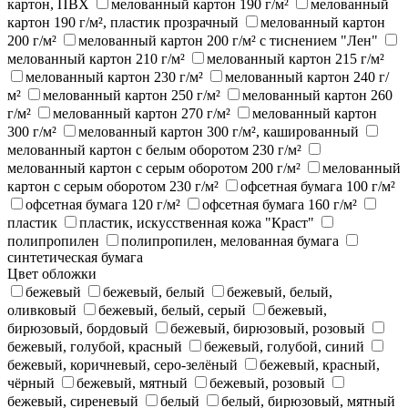
картон, ПВХ
мелованный картон 190 г/м²
мелованный
картон 190 г/м², пластик прозрачный
мелованный картон
200 г/м²
мелованный картон 200 г/м² с тиснением "Лен"
мелованный картон 210 г/м²
мелованный картон 215 г/м²
мелованный картон 230 г/м²
мелованный картон 240 г/
м²
мелованный картон 250 г/м²
мелованный картон 260
г/м²
мелованный картон 270 г/м²
мелованный картон
300 г/м²
мелованный картон 300 г/м², кашированный
мелованный картон с белым оборотом 230 г/м²
мелованный картон с серым оборотом 200 г/м²
мелованный
картон с серым оборотом 230 г/м²
офсетная бумага 100 г/м²
офсетная бумага 120 г/м²
офсетная бумага 160 г/м²
пластик
пластик, искусственная кожа "Краст"
полипропилен
полипропилен, мелованная бумага
синтетическая бумага
Цвет обложки
бежевый
бежевый, белый
бежевый, белый,
оливковый
бежевый, белый, серый
бежевый,
бирюзовый, бордовый
бежевый, бирюзовый, розовый
бежевый, голубой, красный
бежевый, голубой, синий
бежевый, коричневый, серо-зелёный
бежевый, красный,
чёрный
бежевый, мятный
бежевый, розовый
бежевый, сиреневый
белый
белый, бирюзовый, мятный