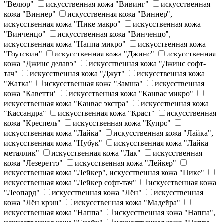
"Велюр"
искусственная кожа "Вивинг"
искусственная
кожа "Виннер"
искусственная кожа "Виннер",
искусственная кожа "Пике макро"
искусственная кожа
"Винченцо"
искусственная кожа "Винченцо",
искусственная кожа "Наппа микро"
искусственная кожа
"Гоутскин"
искусственная кожа "Джинс"
искусственная
кожа "Джинс делавэ"
искусственная кожа "Джинс софт-
тач"
искусственная кожа "Джут"
искусственная кожа
"Жатка"
искусственная кожа "Замша"
искусственная
кожа "Каветти"
искусственная кожа "Канвас микро"
искусственная кожа "Канвас экстра"
искусственная кожа
"Кассандра"
искусственная кожа "Краст"
искусственная
кожа "Креспель"
искусственная кожа "Купро"
искусственная кожа "Лайка"
искусственная кожа "Лайка",
искусственная кожа "Нубук"
искусственная кожа "Лайка
металлик"
искусственная кожа "Лак"
искусственная
кожа "Лезеретто"
искусственная кожа "Лейкер"
искусственная кожа "Лейкер", искусственная кожа "Пике"
искусственная кожа "Лейкер софт-тач"
искусственная кожа
"Леопард"
искусственная кожа "Лён"
искусственная
кожа "Лён крэш"
искусственная кожа "Мадейра"
искусственная кожа "Наппа"
искусственная кожа "Наппа",