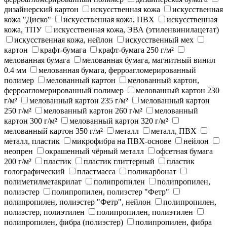
дизайнерский картон
искусственная кожа
искусственная
кожа "Диско"
искусственная кожа, ПВХ
искусственная
кожа, ТПУ
искусственная кожа, ЭВА (этиленвинилацетат)
искусственная кожа, нейлон
искусственный мех
картон
крафт-бумага
крафт-бумага 250 г/м²
мелованная бумага
мелованная бумага, магнитный винил
0.4 мм
мелованная бумага, ферроагломерированный
полимер
мелованный картон
мелованный картон,
ферроагломерированный полимер
мелованный картон 230
г/м²
мелованный картон 235 г/м²
мелованный картон
250 г/м²
мелованный картон 260 г/м²
мелованный
картон 300 г/м²
мелованный картон 320 г/м²
мелованный картон 350 г/м²
металл
металл, ПВХ
металл, пластик
микрофибра на ПВХ-основе
нейлон
неопрен
окрашенный чёрный металл
офсетная бумага
200 г/м²
пластик
пластик глиттерный
пластик
голографический
пластмасса
поликарбонат
полиметилметакрилат
полипропилен
полипропилен,
полиэстер
полипропилен, полиэстер "Фетр"
полипропилен, полиэстер "Фетр", нейлон
полипропилен,
полиэстер, полиэтилен
полипропилен, полиэтилен
полипропилен, фибра (полиэстер)
полипропилен, фибра