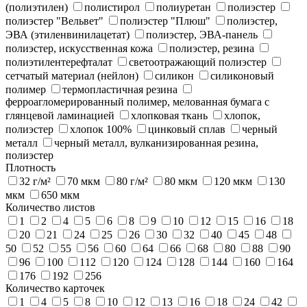
(полиэтилен)
полистирол
полиуретан
полиэстер
полиэстер "Вельвет"
полиэстер "Плюш"
полиэстер,
ЭВА (этиленвинилацетат)
полиэстер, ЭВА-панель
полиэстер, искусственная кожа
полиэстер, резина
полиэтилентерефталат
светоотражающий полиэстер
сетчатый материал (нейлон)
силикон
силиконовый
полимер
термопластичная резина
ферроагломерированный полимер, мелованная бумага с
глянцевой ламинацией
хлопковая ткань
хлопок,
полиэстер
хлопок 100%
цинковый сплав
черный
металл
черный металл, вулканизированная резина,
полиэстер
Плотность
32 г/м²
70 мкм
80 г/м²
80 мкм
120 мкм
130
мкм
650 мкм
Количество листов
1
2
4
5
6
8
9
10
12
15
16
18
20
21
24
25
26
30
32
40
45
48
50
52
55
56
60
64
66
68
80
88
90
96
100
112
120
124
128
144
160
164
176
192
256
Количество карточек
1
4
5
8
10
12
13
16
18
24
42