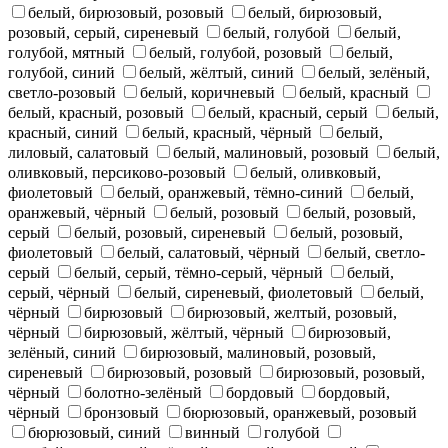
белый, бирюзовый, розовый
белый, бирюзовый,
розовый, серый, сиреневый
белый, голубой
белый,
голубой, мятный
белый, голубой, розовый
белый,
голубой, синий
белый, жёлтый, синий
белый, зелёный,
светло-розовый
белый, коричневый
белый, красный
белый, красный, розовый
белый, красный, серый
белый,
красный, синий
белый, красный, чёрный
белый,
лиловый, салатовый
белый, малиновый, розовый
белый,
оливковый, персиково-розовый
белый, оливковый,
фиолетовый
белый, оранжевый, тёмно-синий
белый,
оранжевый, чёрный
белый, розовый
белый, розовый,
серый
белый, розовый, сиреневый
белый, розовый,
фиолетовый
белый, салатовый, чёрный
белый, светло-
серый
белый, серый, тёмно-серый, чёрный
белый,
серый, чёрный
белый, сиреневый, фиолетовый
белый,
чёрный
бирюзовый
бирюзовый, желтый, розовый,
чёрный
бирюзовый, жёлтый, чёрный
бирюзовый,
зелёный, синий
бирюзовый, малиновый, розовый,
сиреневый
бирюзовый, розовый
бирюзовый, розовый,
чёрный
болотно-зелёный
бордовый
бордовый,
чёрный
бронзовый
бюрюзовый, оранжевый, розовый
бюрюзовый, синий
винный
голубой