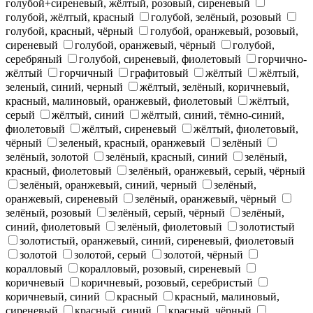
голубой+сиреневый, жёлтый, розовый, сиреневый
голубой, жёлтый, красный
голубой, зелёный, розовый
голубой, красный, чёрный
голубой, оранжевый, розовый,
сиреневый
голубой, оранжевый, чёрный
голубой,
серебряный
голубой, сиреневый, фиолетовый
горчично-
жёлтый
горчичный
графитовый
жёлтый
жёлтый,
зеленый, синий, черный
жёлтый, зелёный, коричневый,
красный, малиновый, оранжевый, фиолетовый
жёлтый,
серый
жёлтый, синий
жёлтый, синий, тёмно-синий,
фиолетовый
жёлтый, сиреневый
жёлтый, фиолетовый,
чёрный
зеленый, красный, оранжевый
зелёный
зелёный, золотой
зелёный, красный, синий
зелёный,
красный, фиолетовый
зелёный, оранжевый, серый, чёрный
зелёный, оранжевый, синий, черный
зелёный,
оранжевый, сиреневый
зелёный, оранжевый, чёрный
зелёный, розовый
зелёный, серый, чёрный
зелёный,
синий, фиолетовый
зелёный, фиолетовый
золотистый
золотистый, оранжевый, синий, сиреневый, фиолетовый
золотой
золотой, серый
золотой, чёрный
коралловый
коралловый, розовый, сиреневый
коричневый
коричневый, розовый, серебристый
коричневый, синий
красный
красный, малиновый,
сиреневый
красный, синий
красный, чёрный