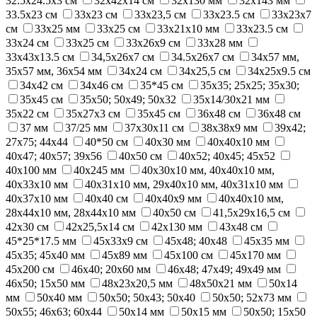
32.5x24.5x3 см
32x42x14 см
32х130 мм
32х143 мм
33.5х23 см
33x23 см
33x23,5 см
33x23.5 см
33x23х7
см
33x25 мм
33x25 см
33х21х10 мм
33х23.5 см
33х24 см
33х25 см
33х26х9 см
33х28 мм
33х43х13.5 см
34,5х26х7 см
34.5х26х7 см
34x57 мм,
35x57 мм, 36x54 мм
34х24 см
34х25,5 см
34х25х9.5 см
34х42 см
34х46 см
35*45 см
35x35; 25х25; 35x30;
35x45 см
35x50; 50x49; 50x32
35х14/30х21 мм
35х22 см
35х27x3 см
35х45 см
36x48 см
36х48 см
37 мм
37/25 мм
37х30х11 см
38x38x9 мм
39x42;
27x75; 44x44
40*50 см
40x30 мм
40x40x10 мм
40x47; 40x57; 39x56
40x50 см
40x52; 40x45; 45x52
40x100 мм
40x245 мм
40х30х10 мм, 40х40х10 мм,
40х33х10 мм
40х31х10 мм, 29х40х10 мм, 40х31х10 мм
40х37х10 мм
40х40 см
40х40х9 мм
40х40х10 мм,
28х44х10 мм, 28х44х10 мм
40х50 см
41,5х29х16,5 см
42x30 см
42х25,5х14 см
42х130 мм
43х48 см
45*25*17.5 мм
45x33х9 см
45x48; 40x48
45х35 мм
45х35; 45x40 мм
45х89 мм
45х100 см
45х170 мм
45х200 см
46х40; 20х60 мм
46х48; 47х49; 49х49 мм
46х50; 15х50 мм
48х23х20,5 мм
48х50х21 мм
50x14
мм
50x40 мм
50x50; 50x43; 50x40
50x50; 52x73 мм
50x55; 46x63; 60x44
50х14 мм
50х15 мм
50х50; 15х50