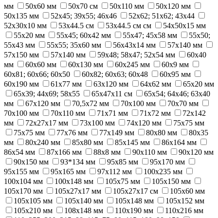
мм
50х60 мм
50х70 см
50х110 мм
50х120 мм
50х135 мм
52x45; 39x55; 46x46
52x62; 51x62; 43x44
52х30х10 мм
53х44.5 см
53х44.5 см см
54x50x15 мм
55x20 мм
55x45; 60x42 мм
55x47; 45x58 мм
55x50;
55x43 мм
55x55; 35x60 мм
56х43х14 мм
57x140 мм
57x150 мм
57х140 мм
59х48; 58х47; 52х54 мм
60x40
мм
60x60 мм
60x130 мм
60x245 мм
60х9 мм
60х81; 60х66; 60х50
60х82; 60х63; 60х48
60х95 мм
60х190 мм
61х77 мм
63х120 мм
64х62 мм
65x20 мм
65x39; 44x69; 58x55
65х47х11 см
65х54; 64х46; 63х40
мм
67х120 мм
70,5х72 мм
70x100 мм
70х70 мм
70х100 мм
70х110 мм
71х71 мм
71х72 мм
72x142
мм
72х27х17 мм
73х100 мм
74х120 мм
75x75 мм
75х75 мм
77х76 мм
77х149 мм
80x80 мм
80х35
мм
80х240 мм
85х80 мм
85х145 мм
86x164 мм
86х54 мм
87x166 мм
88х8 мм
90x110 мм
90х120 мм
90х150 мм
93*134 мм
95x85 мм
95x170 мм
95х155 мм
95х165 мм
97х112 мм
100x235 мм
100х104 мм
100х148 мм
105x75 мм
105x150 мм
105x170 мм
105х27х17 мм
105х27х17 см
105х60 мм
105х105 мм
105х140 мм
105х148 мм
105х152 мм
105х210 мм
108х148 мм
110x190 мм
110x216 мм