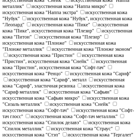
искусственная кожа "Снейк"
искусственная кожа "Наппа
металлик"
искусственная кожа "Наппа микро"
искусственная кожа "Наппа экстра"
искусственная кожа
"Нубук"
искусственная кожа "Нубук", искусственная кожа
"Леопард"
искусственная кожа "Пике"
искусственная
кожа "Пике", искусственная кожа "Плезир"
искусственная
кожа "Питон"
искусственная кожа "Плезир"
искусственная кожа "Плонже"
искусственная кожа
"Плонже металлик"
искусственная кожа "Плонже эконом"
искусственная кожа "Пристин"
искусственная кожа
"Пристин", искусственная кожа "Снейк"
искусственная
кожа "Пристин", искусственная кожа "Софт-тач"
искусственная кожа "Ренцо"
искусственная кожа "Сариф"
искусственная кожа "Сариф", металл
искусственная
кожа "Сариф", эластичная резинка
искусственная кожа
"Сариф металлик"
искусственная кожа "Сафьян"
искусственная кожа "Сафьян микро"
искусственная кожа
"Сизаль металлик"
искусственная кожа "Снейк"
искусственная кожа "Софт-тач"
искусственная кожа "Софт-
тач глосс"
искусственная кожа "Софт-тач металлик"
искусственная кожа "Спилок делавэ"
искусственная кожа
"Спилок металлик"
искусственная кожа "Страус"
искусственная кожа "Стэп"
искусственная кожа "Тергалет"