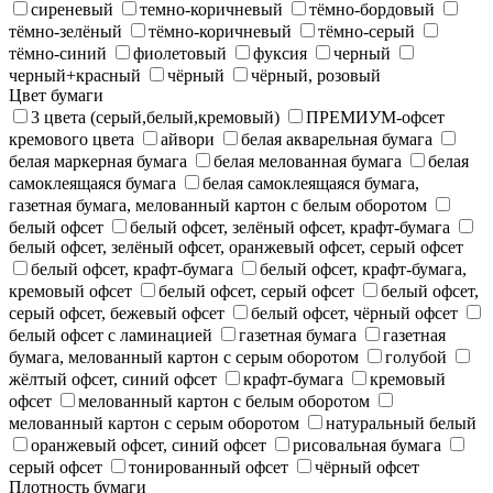
сиреневый
темно-коричневый
тёмно-бордовый
тёмно-зелёный
тёмно-коричневый
тёмно-серый
тёмно-синий
фиолетовый
фуксия
черный
черный+красный
чёрный
чёрный, розовый
Цвет бумаги
3 цвета (серый,белый,кремовый)
ПРЕМИУМ-офсет
кремового цвета
айвори
белая акварельная бумага
белая маркерная бумага
белая мелованная бумага
белая
самоклеящаяся бумага
белая самоклеящаяся бумага,
газетная бумага, мелованный картон с белым оборотом
белый офсет
белый офсет, зелёный офсет, крафт-бумага
белый офсет, зелёный офсет, оранжевый офсет, серый офсет
белый офсет, крафт-бумага
белый офсет, крафт-бумага,
кремовый офсет
белый офсет, серый офсет
белый офсет,
серый офсет, бежевый офсет
белый офсет, чёрный офсет
белый офсет с ламинацией
газетная бумага
газетная
бумага, мелованный картон с серым оборотом
голубой
жёлтый офсет, синий офсет
крафт-бумага
кремовый
офсет
мелованный картон с белым оборотом
мелованный картон с серым оборотом
натуральный белый
оранжевый офсет, синий офсет
рисовальная бумага
серый офсет
тонированный офсет
чёрный офсет
Плотность бумаги