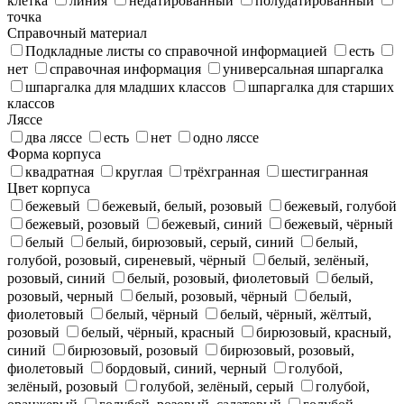
клетка
линия
недатированный
полудатированный
точка
Справочный материал
Подкладные листы со справочной информацией
есть
нет
справочная информация
универсальная шпаргалка
шпаргалка для младших классов
шпаргалка для старших
классов
Ляссе
два ляссе
есть
нет
одно ляссе
Форма корпуса
квадратная
круглая
трёхгранная
шестигранная
Цвет корпуса
бежевый
бежевый, белый, розовый
бежевый, голубой
бежевый, розовый
бежевый, синий
бежевый, чёрный
белый
белый, бирюзовый, серый, синий
белый,
голубой, розовый, сиреневый, чёрный
белый, зелёный,
розовый, синий
белый, розовый, фиолетовый
белый,
розовый, черный
белый, розовый, чёрный
белый,
фиолетовый
белый, чёрный
белый, чёрный, жёлтый,
розовый
белый, чёрный, красный
бирюзовый, красный,
синий
бирюзовый, розовый
бирюзовый, розовый,
фиолетовый
бордовый, синий, черный
голубой,
зелёный, розовый
голубой, зелёный, серый
голубой,