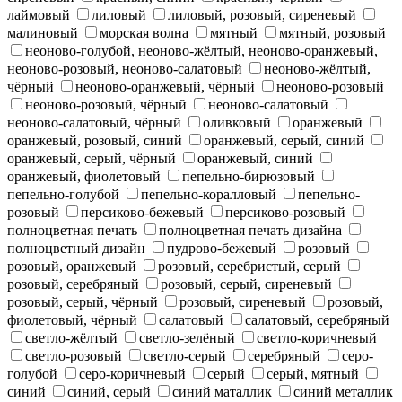
лаймовый
лиловый
лиловый, розовый, сиреневый
малиновый
морская волна
мятный
мятный, розовый
неоново-голубой, неоново-жёлтый, неоново-оранжевый,
неоново-розовый, неоново-салатовый
неоново-жёлтый,
чёрный
неоново-оранжевый, чёрный
неоново-розовый
неоново-розовый, чёрный
неоново-салатовый
неоново-салатовый, чёрный
оливковый
оранжевый
оранжевый, розовый, синий
оранжевый, серый, синий
оранжевый, серый, чёрный
оранжевый, синий
оранжевый, фиолетовый
пепельно-бирюзовый
пепельно-голубой
пепельно-коралловый
пепельно-
розовый
персиково-бежевый
персиково-розовый
полноцветная печать
полноцветная печать дизайна
полноцветный дизайн
пудрово-бежевый
розовый
розовый, оранжевый
розовый, серебристый, серый
розовый, серебряный
розовый, серый, сиреневый
розовый, серый, чёрный
розовый, сиреневый
розовый,
фиолетовый, чёрный
салатовый
салатовый, серебряный
светло-жёлтый
светло-зелёный
светло-коричневый
светло-розовый
светло-серый
серебряный
серо-
голубой
серо-коричневый
серый
серый, мятный
синий
синий, серый
синий маталлик
синий металлик