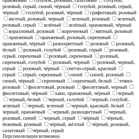
оранжевый
голубой, розовый, салатовый
голубой,
розовый, серый, синий, чёрный
голубой, розовый, серый,
чёрный
голубой, розовый, чёрный
графитовый, розовый
желтый, розовый, черный
зеленый, розовый
зеленый,
розовый, серый
зелёный
зелёный, оранжевый, чёрный
коралловый, розовый
коричневый
мятный, розовый
оранжевый
оранжевый, розовый, сиреневый
оранжевый, чёрный
разноцветный
розовый
розовый,
белый
розовый, голубой
розовый, серый
розовый,
серый, сиреневый
розовый, сиреневый
розовый,
сиреневый, голубой
розовый, черный
розовый, черный,
серый
розовый, чёрный
светло-серый, красный
серый
серый, сиреневый
синий
синий, розовый
синий, чёрный
сиреневый
сиреневый, белый
темно-
розовый
фиолетовый, розовый
фиолетовый, черный
фиолетовый, чёрный
хаки, оранжевый, чёрный
черный
черный, белый
черный, голубой
черный, голубой,
зеленый
черный, зеленый
черный, красный, белый
черный, оранжевый
черный, разноцветный
черный,
розовый, синий
черный, серый
чёрный
чёрный,
бежевый, розовый
чёрный, жёлтый
чёрный, розовый,
салатовый
чёрный, серый
Персонализация возможна