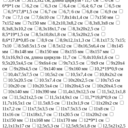
5,9 см
5х13,3х2 см, длина циркуля - 11,7 см
6 см
6*9*1 см
6,2 см
6,3 см
6,4 см
6,4; 6,7 см
6,5 см
6,5*17,8*1,5 см
6,7 см
6,7; 6 см
6,8 см
6,9 см
7 см
7,1 см
7,6х10 см
7,8x14x1,4 см
7x150 мм
7x152 мм
7х150 мм
8,2х10,3х8,2 см
8,3х8,3х8 см
8,3х8,3х10,2 см
8,3х18х1,7 см
8,3х20х2,5 см
8,5*19*1,5 см
8,5х10,8х1,8 см
8,5х20х2,5 см
8,6*17,8*0,85 см
8,9 см
8,9x12,1x1,3 см
8.1х17.5; 7х15;
7х10
8.5х8.5х1.5 см
8.5х12 см
8х16,5х6,4 см
8х145
мм
8х148 мм
8х150 мм
8х155 мм
8х157 мм
9,1х16,9x3 см, длина циркуля- 11,7 см
9,4х10,6х1,6 см
9,5x20,5x4,5 см
9х6х4 см
9х7х3.5 см
9х9 см
9х20х4
см
9х20х4,5 см
9х140 мм
9х160 мм
10,2*19*0,9 см
10,4х7,5х7,5 см
10,5х2 см
10,5х7,4 см
10,8x2x2 см
10.5x20.5 см
10.5х7.4 см
10x20x2,5 см
10х7х5 см
10х20 см
10х20.5х4 см
10х20х4,5 см
10х20х4.5 см
10х140 мм
10х390 мм
11,4x1,9x12,5 см
11,5x2,1x1,8
см
11,5x21x2,5 см
11,5х14,9х1 см
11,7*19,8*0,9 см
11,7х16,5х1 см
11.5x8.5 см
11x3x1,9 см
11x20x2 см
11х7,2 см
11х7,5х3,5 см
11х7.5х3.5 см
11х8 см
11х16 см
11х18х1,7 см
11х20.5 см
11х20х2 см
11х150 мм
11х168 мм
11х170 мм
12*9*1 см
12,1x13x17 см
12,5x5,3 см
12,5x9,5x1,8 см
12,5x21x2,5