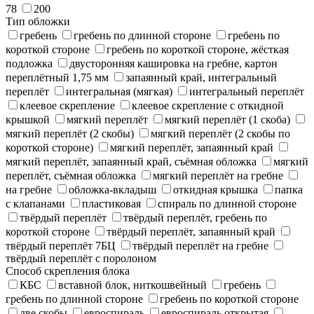
78
200
Тип обложки
гребень
гребень по длинной стороне
гребень по
короткой стороне
гребень по короткой стороне, жёсткая
подложка
двусторонняя кашировка на гребне, картон
переплётный 1,75 мм
запаянный край, интегральный
переплёт
интегральная (мягкая)
интегральный переплёт
клеевое скрепление
клеевое скрепление с откидной
крышкой
мягкий переплёт
мягкий переплёт (1 скоба)
мягкий переплёт (2 скобы)
мягкий переплёт (2 скобы по
короткой стороне)
мягкий переплёт, запаянный край
мягкий переплёт, запаянный край, съёмная обложка
мягкий
переплёт, съёмная обложка
мягкий переплёт на гребне
на гребне
обложка-вкладыш
откидная крышка
папка
с клапанами
пластиковая
спираль по длинной стороне
твёрдый переплёт
твёрдый переплёт, гребень по
короткой стороне
твёрдый переплёт, запаянный край
твёрдый переплёт 7БЦ
твёрдый переплёт на гребне
твёрдый переплёт с поролоном
Способ скрепления блока
КБС
вставной блок, ниткошвейный
гребень
гребень по длинной стороне
гребень по короткой стороне
две скобы
евроспираль
евроспираль открытая