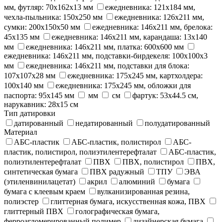
мм, футляр: 70х162х13 мм
ежедневника: 121х184 мм,
чехла-пыльника: 150х250 мм
ежедневника: 126х211 мм,
сумки: 200х150х50 мм
ежедневника: 146х211 мм, брелока:
45х135 мм
ежедневника: 146х211 мм, карандаша: 13х140
мм
ежедневника: 146х211 мм, платка: 600х600 мм
ежедневника: 146х211 мм, подставки-бирдекеля: 100х100х3
мм
ежедневника: 146х211 мм, подставки для блока:
107х107х28 мм
ежедневника: 175x245 мм, картхолдера:
100х140 мм
ежедневника: 175x245 мм, обложки для
паспорта: 95х145 мм
мм
см
фартук: 53х44.5 см,
нарукавник: 28х15 см
Тип датировки
датированный
недатированный
полудатированный
Материал
АБС-пластик
АБС-пластик, полистирол
АБС-
пластик, полистирол, полиэтилентерефталат
АБС-пластик,
полиэтилентерефталат
ПВХ
ПВХ, полистирол
ПВХ,
синтетическая бумага
ПВХ радужный
ТПУ
ЭВА
(этиленвинилацетат)
акрил
алюминий
бумага
бумага с клеевым краем
вулканизированная резина,
полиэстер
глиттерная бумага, искусственная кожа, ПВХ
глиттерный ПВХ
голографическая бумага,
ферроагломерированный полимер
дизайнерская бумага