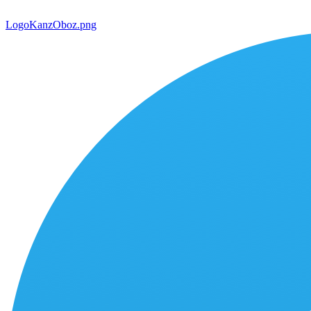
LogoKanzOboz.png