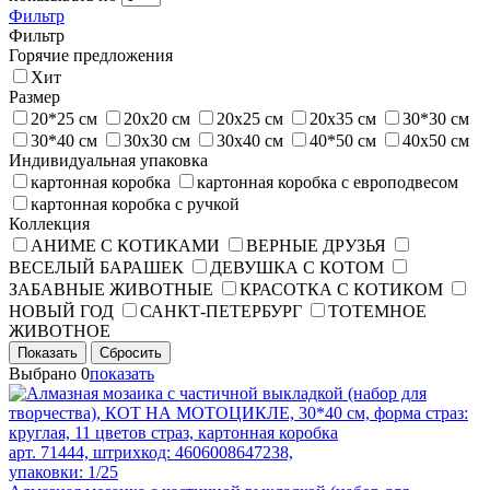
Фильтр
Фильтр
Горячие предложения
Хит
Размер
20*25 см
20x20 см
20x25 см
20х35 см
30*30 см
30*40 см
30x30 см
30x40 см
40*50 см
40x50 см
Индивидуальная упаковка
картонная коробка
картонная коробка с европодвесом
картонная коробка с ручкой
Коллекция
АНИМЕ С КОТИКАМИ
ВЕРНЫЕ ДРУЗЬЯ
ВЕСЕЛЫЙ БАРАШЕК
ДЕВУШКА С КОТОМ
ЗАБАВНЫЕ ЖИВОТНЫЕ
КРАСОТКА С КОТИКОМ
НОВЫЙ ГОД
САНКТ-ПЕТЕРБУРГ
ТОТЕМНОЕ
ЖИВОТНОЕ
Показать
Сбросить
Выбрано
0
показать
арт. 71444, штрихкод: 4606008647238,
упаковки: 1/25