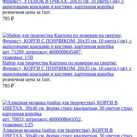
Феникс+, УТЕНОК В ОЧКАХ, 20х35 см, 10 цвета (-ов), с
акриловыми красками и кистями, картонная коробка
розничная цена за 1шт.
785 ₽
арт. 71269, штрихкод: 4606008645487,
упаковки: 1/50
Набор для творчества Картина по номерам на свертке,
Феникс+, КОРГИ С ПОНЧИКОМ, 20х35 см, 10 цвета (-ов), с
акриловыми красками и кистями, картонная коробка
розничная цена за 1шт.
785 ₽
арт. 70853, штрихкод: 4606008641052,
упаковки: 1/25
Алмазная мозаика (набор для творчества), КОРГИ В
ЦВЕТАХ, 30x40 см, форма страз: квадратная, 30 цветов страз,