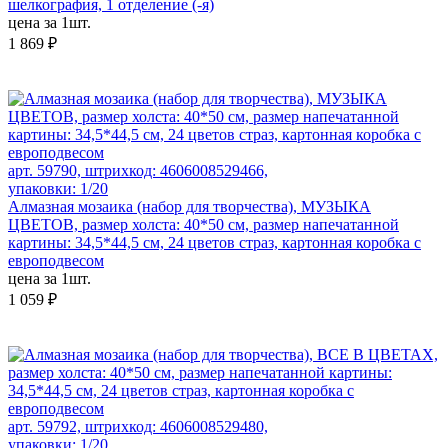
шелкография, 1 отделение (-я)
цена за 1шт.
1 869 ₽
арт. 59790, штрихкод: 4606008529466,
упаковки: 1/20
Алмазная мозаика (набор для творчества), МУЗЫКА
ЦВЕТОВ, размер холста: 40*50 см, размер напечатанной
картины: 34,5*44,5 см, 24 цветов страз, картонная коробка с
европодвесом
цена за 1шт.
1 059 ₽
арт. 59792, штрихкод: 4606008529480,
упаковки: 1/20