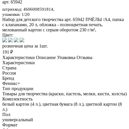
арт. 65942
штрихкод: 4606008591814,
упаковки: 1/20
Набор для детского творчества арт. 65942 ПЧЁЛЫ /А4, папка
с клапанами, 20 л, обложка - полноцветная печать,
мелованный картон с серым оборотом 230 г/м²,
Цвет:
розничная цена за 1шт.
191 ₽
Характеристики
Описание
Упаковка
Отзывы
Характеристики
Страна
Россия
Бренд
Феникс+
Тип продукции
Товары для творчества (краски, пастель, мелки, кисти, холсты)
Комплектность
белый картон (4 л.), цветная бумага (8 л.), цветной картон (8
л.)
Пол
универсальный
Формат