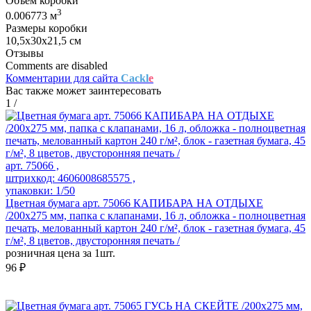
Объем коробки
3
0.006773 м
Размеры коробки
10,5х30х21,5 см
Отзывы
Comments are disabled
Комментарии для сайта
Cackl
e
Вас также может заинтересовать
1
/
арт. 75066 ,
штрихкод: 4606008685575 ,
упаковки: 1/50
Цветная бумага арт. 75066 КАПИБАРА НА ОТДЫХЕ
/200x275 мм, папка с клапанами, 16 л, обложка - полноцветная
печать, мелованный картон 240 г/м², блок - газетная бумага, 45
г/м², 8 цветов, двусторонняя печать /
розничная цена за 1шт.
96 ₽