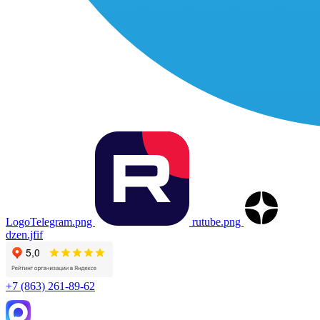
LogoTelegram.png
rutube.png
dzen.jfif
+7 (863) 261-89-62