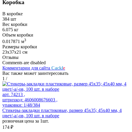
Коробка
В коробке
384 шт
Вес коробки
6.075 кг
Объем коробки
3
0.017871 м
Размеры коробки
23х37х21 см
Отзывы
Comments are disabled
Комментарии для сайта
Cackl
e
Вас также может заинтересовать
1
/
арт. 74213 ,
штрихкод: 4606008676603 ,
упаковки: 1/48/384
Стикеры-закладки пластиковые, размер 45х35; 45x40 мм, 4
цвет/-а/-ов, 100 шт. в наборе
розничная цена за 1шт.
174 ₽