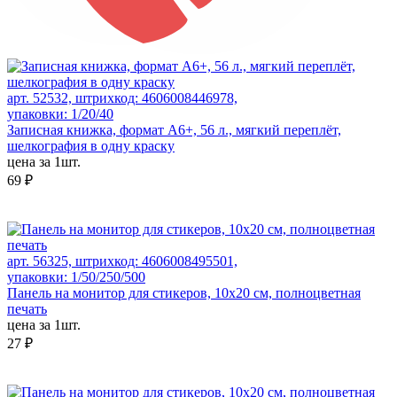
арт. 52532, штрихкод: 4606008446978,
упаковки: 1/20/40
Записная книжка, формат А6+, 56 л., мягкий переплёт,
шелкография в одну краску
цена за 1шт.
69 ₽
арт. 56325, штрихкод: 4606008495501,
упаковки: 1/50/250/500
Панель на монитор для стикеров, 10х20 см, полноцветная
печать
цена за 1шт.
27 ₽