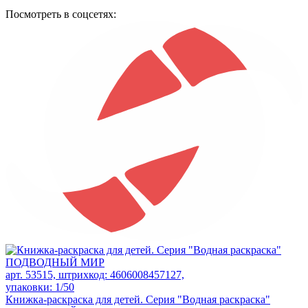
Посмотреть в соцсетях:
арт. 53515, штрихкод: 4606008457127,
упаковки: 1/50
Книжка-раскраска для детей. Серия "Водная раскраска"