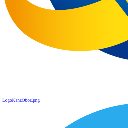
LogoKanzOboz.png