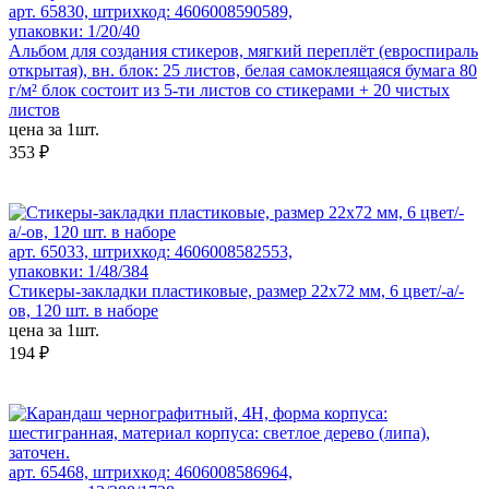
арт. 65830, штрихкод: 4606008590589,
упаковки: 1/20/40
Альбом для создания стикеров, мягкий переплёт (евроспираль
открытая), вн. блок: 25 листов, белая самоклеящаяся бумага 80
г/м² блок состоит из 5-ти листов со стикерами + 20 чистых
листов
цена за 1шт.
353 ₽
арт. 65033, штрихкод: 4606008582553,
упаковки: 1/48/384
Стикеры-закладки пластиковые, размер 22х72 мм, 6 цвет/-а/-
ов, 120 шт. в наборе
цена за 1шт.
194 ₽
арт. 65468, штрихкод: 4606008586964,