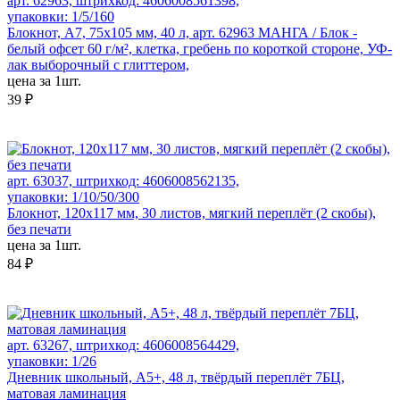
арт. 62963, штрихкод: 4606008561398,
упаковки: 1/5/160
Блокнот, А7, 75х105 мм, 40 л, арт. 62963 МАНГА / Блок -
белый офсет 60 г/м², клетка, гребень по короткой стороне, УФ-
лак выборочный с глиттером,
цена за 1шт.
39 ₽
арт. 63037, штрихкод: 4606008562135,
упаковки: 1/10/50/300
Блокнот, 120х117 мм, 30 листов, мягкий переплёт (2 скобы),
без печати
цена за 1шт.
84 ₽
арт. 63267, штрихкод: 4606008564429,
упаковки: 1/26
Дневник школьный, А5+, 48 л, твёрдый переплёт 7БЦ,
матовая ламинация