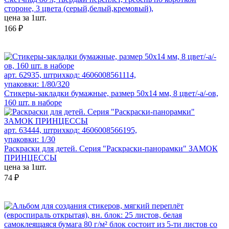
стороне, 3 цвета (серый,белый,кремовый),
цена за 1шт.
166 ₽
арт. 62935, штрихкод: 4606008561114,
упаковки: 1/80/320
Стикеры-закладки бумажные, размер 50x14 мм, 8 цвет/-а/-ов,
160 шт. в наборе
арт. 63444, штрихкод: 4606008566195,
упаковки: 1/30
Раскраски для детей. Серия "Раскраски-панорамки" ЗАМОК
ПРИНЦЕССЫ
цена за 1шт.
74 ₽