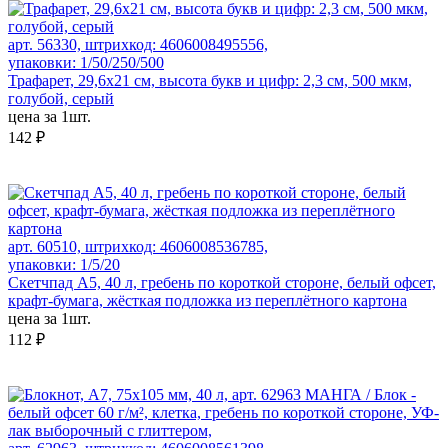
арт. 56330, штрихкод: 4606008495556,
упаковки: 1/50/250/500
Трафарет, 29,6х21 см, высота букв и цифр: 2,3 см, 500 мкм,
голубой, серый
цена за 1шт.
142 ₽
арт. 60510, штрихкод: 4606008536785,
упаковки: 1/5/20
Скетчпад А5, 40 л, гребень по короткой стороне, белый офсет,
крафт-бумага, жёсткая подложка из переплётного картона
цена за 1шт.
112 ₽