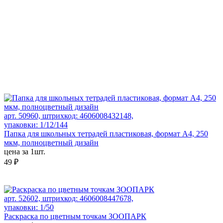
арт. 50960, штрихкод: 4606008432148,
упаковки: 1/12/144
Папка для школьных тетрадей пластиковая, формат А4, 250
мкм, полноцветный дизайн
цена за 1шт.
49 ₽
арт. 52602, штрихкод: 4606008447678,
упаковки: 1/50
Раскраска по цветным точкам ЗООПАРК