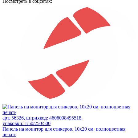
Посмотреть в соцсетях:
арт. 56326, штрихкод: 4606008495518,
упаковки: 1/50/250/500
Панель на монитор для стикеров, 10х20 см, полноцветная
печать