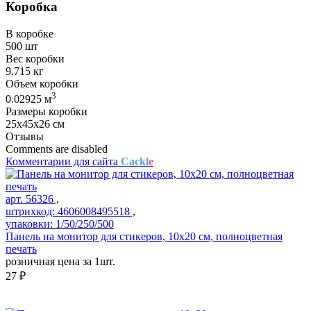
Коробка
В коробке
500 шт
Вес коробки
9.715 кг
Объем коробки
3
0.02925 м
Размеры коробки
25х45х26 см
Отзывы
Comments are disabled
Комментарии для сайта
Cackl
e
арт. 56326 ,
штрихкод: 4606008495518 ,
упаковки: 1/50/250/500
Панель на монитор для стикеров, 10х20 см, полноцветная
печать
розничная цена за 1шт.
27 ₽