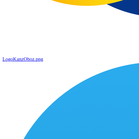
LogoKanzOboz.png