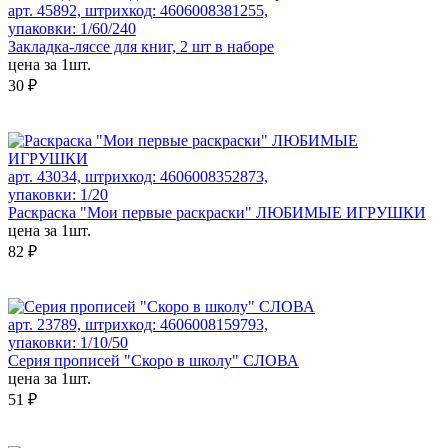
арт. 45892, штрихкод: 4606008381255,
упаковки: 1/60/240
Закладка-ляссе для книг, 2 шт в наборе
цена за 1шт.
30 ₽
арт. 43034, штрихкод: 4606008352873,
упаковки: 1/20
Раскраска "Мои первые раскраски" ЛЮБИМЫЕ ИГРУШКИ
цена за 1шт.
82 ₽
арт. 23789, штрихкод: 4606008159793,
упаковки: 1/10/50
Серия прописей "Скоро в школу" СЛОВА
цена за 1шт.
51 ₽