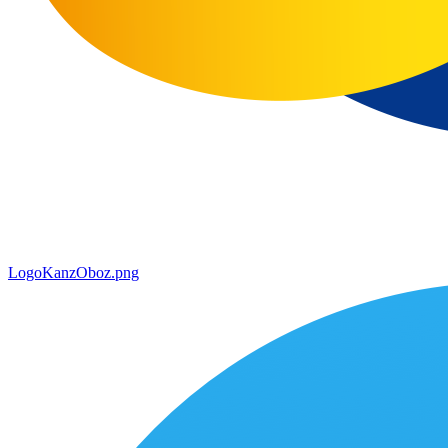
LogoKanzOboz.png