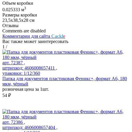
Объем коробки
3
0.025333 м
Размеры коробки
23,5х38,5х28 см
Отзывы
Comments are disabled
Комментарии для сайта
Cackl
e
Вас также может заинтересовать
1
/
арт. 72387 ,
штрихкод: 4606008657411 ,
упаковки: 1/12/360
Папка для документов пластиковая Феникс+, формат А6, 180
мкм, чёрный
розничная цена за 1шт.
54 ₽
арт. 72386 ,
штрихкод: 4606008657404 ,