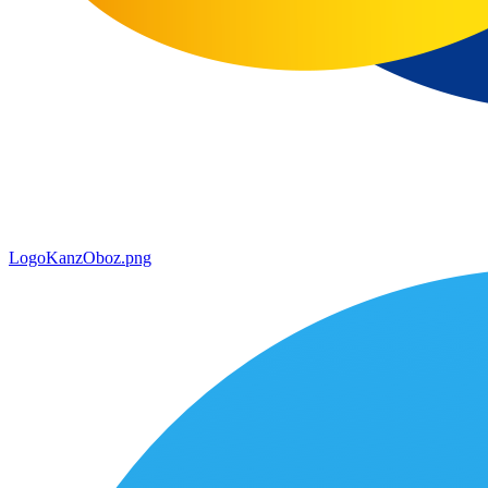
LogoKanzOboz.png