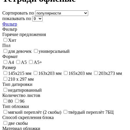
Сортировать по
показывать по
Фильтр
Фильтр
Горячие предложения
Хит
Пол
для девочек
универсальный
Формат
А4
А5
А5+
Размер
145х215 мм
163х203 мм
165х203 мм
203х273 мм
210 х 297 мм
Тип датировки
недатированный
Количество листов
80
96
Тип обложки
мягкий переплёт (2 скобы)
твёрдый переплёт 7БЦ
Способ скрепления блока
две скобы
Материал обложки