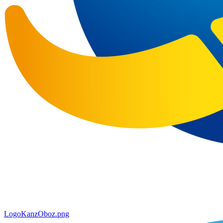
LogoKanzOboz.png