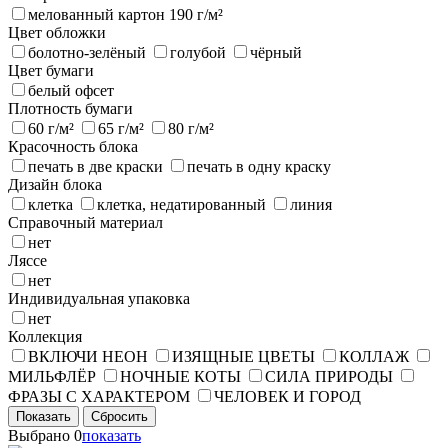
мелованный картон 190 г/м²
Цвет обложки
болотно-зелёный
голубой
чёрный
Цвет бумаги
белый офсет
Плотность бумаги
60 г/м²
65 г/м²
80 г/м²
Красочность блока
печать в две краски
печать в одну краску
Дизайн блока
клетка
клетка, недатированный
линия
Справочный материал
нет
Ляссе
нет
Индивидуальная упаковка
нет
Коллекция
ВКЛЮЧИ НЕОН
ИЗЯЩНЫЕ ЦВЕТЫ
КОЛЛАЖ
МИЛЬФЛЁР
НОЧНЫЕ КОТЫ
СИЛА ПРИРОДЫ
ФРАЗЫ С ХАРАКТЕРОМ
ЧЕЛОВЕК И ГОРОД
Показать
Сбросить
Выбрано
0
показать