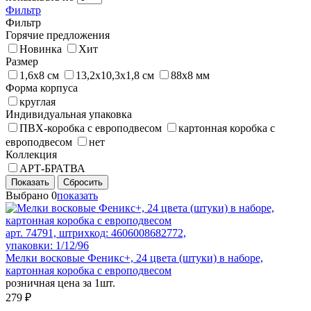
Фильтр
Фильтр
Горячие предложения
Новинка
Хит
Размер
1,6х8 см
13,2х10,3х1,8 см
88х8 мм
Форма корпуса
круглая
Индивидуальная упаковка
ПВХ-коробка с европодвесом
картонная коробка с
европодвесом
нет
Коллекция
АРТ-БРАТВА
Показать
Сбросить
Выбрано
0
показать
арт. 74791, штрихкод: 4606008682772,
упаковки: 1/12/96
Мелки восковые Феникс+, 24 цвета (штуки) в наборе,
картонная коробка с европодвесом
розничная цена за 1шт.
279 ₽