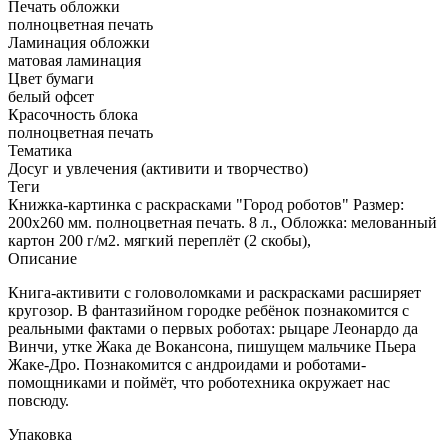
Печать обложки
полноцветная печать
Ламинация обложки
матовая ламинация
Цвет бумаги
белый офсет
Красочность блока
полноцветная печать
Тематика
Досуг и увлечения (активити и творчество)
Теги
Книжка-картинка с раскрасками "Город роботов" Размер:
200х260 мм. полноцветная печать. 8 л., Обложка: мелованный
картон 200 г/м2. мягкий переплёт (2 скобы),
Описание
Книга-активити с головоломками и раскрасками расширяет
кругозор. В фантазийном городке ребёнок познакомится с
реальными фактами о первых роботах: рыцаре Леонардо да
Винчи, утке Жака де Вокансона, пишущем мальчике Пьера
Жаке-Дро. Познакомится с андроидами и роботами-
помощниками и поймёт, что роботехника окружает нас
повсюду.
Упаковка