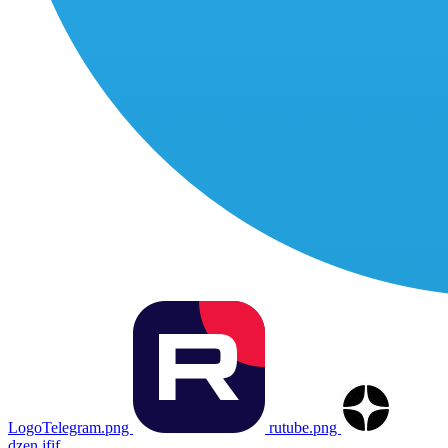
LogoTelegram.png
rutube.png
dzen.jfif