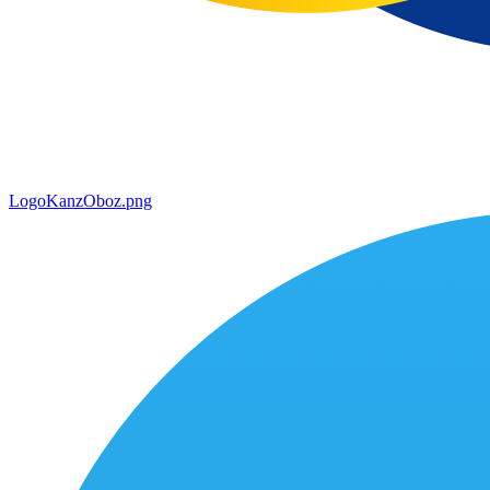
LogoKanzOboz.png