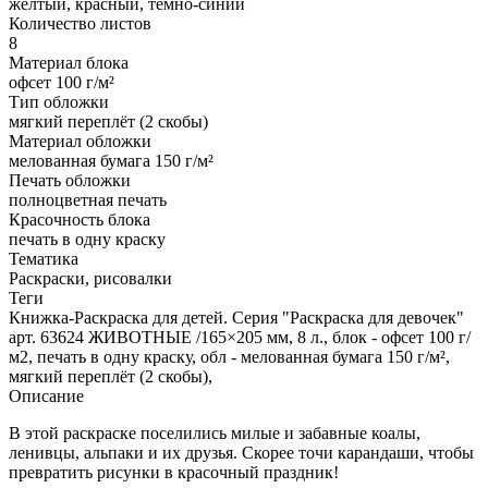
жёлтый, красный, тёмно-синий
Количество листов
8
Материал блока
офсет 100 г/м²
Тип обложки
мягкий переплёт (2 скобы)
Материал обложки
мелованная бумага 150 г/м²
Печать обложки
полноцветная печать
Красочность блока
печать в одну краску
Тематика
Раскраски, рисовалки
Теги
Книжка-Раскраска для детей. Серия "Раскраска для девочек"
арт. 63624 ЖИВОТНЫЕ /165×205 мм, 8 л., блок - офсет 100 г/
м2, печать в одну краску, обл - мелованная бумага 150 г/м²,
мягкий переплёт (2 скобы),
Описание
В этой раскраске поселились милые и забавные коалы,
ленивцы, альпаки и их друзья. Скорее точи карандаши, чтобы
превратить рисунки в красочный праздник!