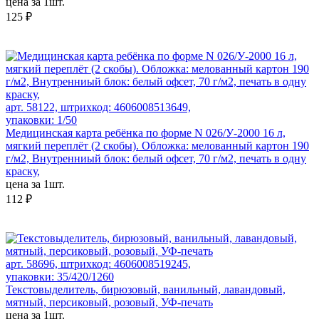
цена за 1шт.
125 ₽
арт. 58122, штрихкод: 4606008513649,
упаковки: 1/50
Медицинская карта ребёнка по форме N 026/У-2000 16 л,
мягкий переплёт (2 скобы). Обложка: мелованный картон 190
г/м2, Внутренниый блок: белый офсет, 70 г/м2, печать в одну
краску,
цена за 1шт.
112 ₽
арт. 58696, штрихкод: 4606008519245,
упаковки: 35/420/1260
Текстовыделитель, бирюзовый, ванильный, лавандовый,
мятный, персиковый, розовый, УФ-печать
цена за 1шт.