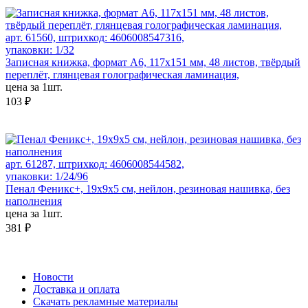
арт. 61560, штрихкод: 4606008547316,
упаковки: 1/32
Записная книжка, формат А6, 117х151 мм, 48 листов, твёрдый
переплёт, глянцевая голографическая ламинация,
цена за 1шт.
103 ₽
арт. 61287, штрихкод: 4606008544582,
упаковки: 1/24/96
Пенал Феникс+, 19х9х5 см, нейлон, резиновая нашивка, без
наполнения
цена за 1шт.
381 ₽
Новости
Доставка и оплата
Скачать рекламные материалы