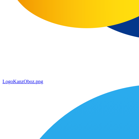
LogoKanzOboz.png