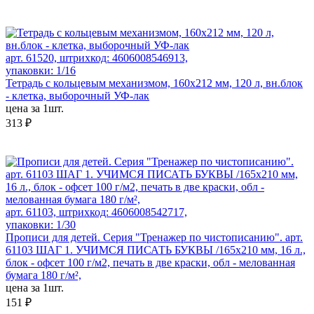
арт. 61520, штрихкод: 4606008546913,
упаковки: 1/16
Тетрадь с кольцевым механизмом, 160х212 мм, 120 л, вн.блок
- клетка, выборочный УФ-лак
цена за 1шт.
313 ₽
арт. 61103, штрихкод: 4606008542717,
упаковки: 1/30
Прописи для детей. Серия "Тренажер по чистописанию". арт.
61103 ШАГ 1. УЧИМСЯ ПИСАТЬ БУКВЫ /165х210 мм, 16 л.,
блок - офсет 100 г/м2, печать в две краски, обл - мелованная
бумага 180 г/м²,
цена за 1шт.
151 ₽