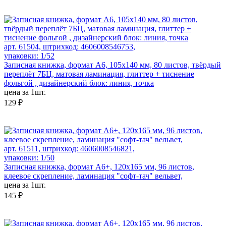
арт. 61504, штрихкод: 4606008546753,
упаковки: 1/52
Записная книжка, формат А6, 105х140 мм, 80 листов, твёрдый
переплёт 7БЦ, матовая ламинация, глиттер + тиснение
фольгой , дизайнерский блок: линия, точка
цена за 1шт.
129 ₽
арт. 61511, штрихкод: 4606008546821,
упаковки: 1/50
Записная книжка, формат А6+, 120х165 мм, 96 листов,
клеевое скрепление, ламинация "софт-тач" вельвет,
цена за 1шт.
145 ₽