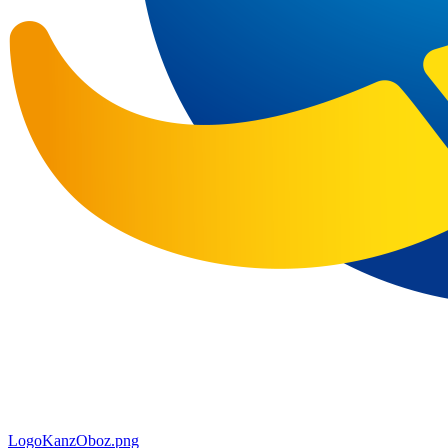
LogoKanzOboz.png