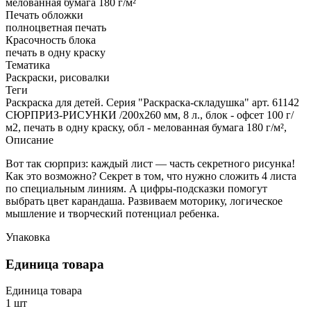
мелованная бумага 180 г/м²
Печать обложки
полноцветная печать
Красочность блока
печать в одну краску
Тематика
Раскраски, рисовалки
Теги
Раскраска для детей. Серия "Раскраска-складушка" арт. 61142
СЮРПРИЗ-РИСУНКИ /200х260 мм, 8 л., блок - офсет 100 г/
м2, печать в одну краску, обл - мелованная бумага 180 г/м²,
Описание
Вот так сюрприз: каждый лист — часть секретного рисунка!
Как это возможно? Секрет в том, что нужно сложить 4 листа
по специальным линиям. А цифры-подсказки помогут
выбрать цвет карандаша. Развиваем моторику, логическое
мышление и творческий потенциал ребенка.
Упаковка
Единица товара
Единица товара
1 шт