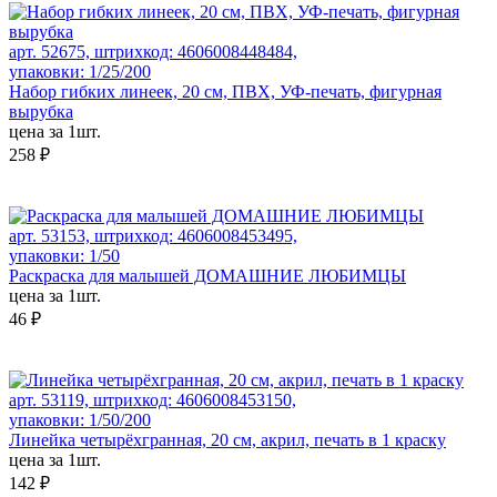
арт. 52675, штрихкод: 4606008448484,
упаковки: 1/25/200
Набор гибких линеек, 20 см, ПВХ, УФ-печать, фигурная
вырубка
цена за 1шт.
258 ₽
арт. 53153, штрихкод: 4606008453495,
упаковки: 1/50
Раскраска для малышей ДОМАШНИЕ ЛЮБИМЦЫ
цена за 1шт.
46 ₽
арт. 53119, штрихкод: 4606008453150,
упаковки: 1/50/200
Линейка четырёхгранная, 20 см, акрил, печать в 1 краску
цена за 1шт.
142 ₽