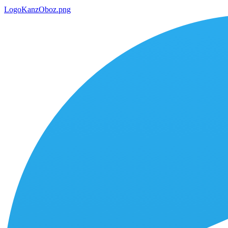
LogoKanzOboz.png