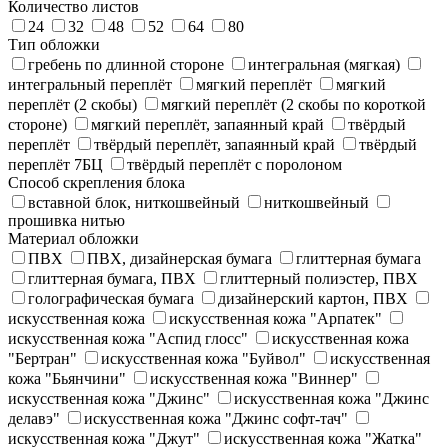
Количество листов
24
32
48
52
64
80
Тип обложки
гребень по длинной стороне
интегральная (мягкая)
интегральный переплёт
мягкий переплёт
мягкий
переплёт (2 скобы)
мягкий переплёт (2 скобы по короткой
стороне)
мягкий переплёт, запаянный край
твёрдый
переплёт
твёрдый переплёт, запаянный край
твёрдый
переплёт 7БЦ
твёрдый переплёт с поролоном
Способ скрепления блока
вставной блок, ниткошвейный
ниткошвейный
прошивка нитью
Материал обложки
ПВХ
ПВХ, дизайнерская бумага
глиттерная бумага
глиттерная бумага, ПВХ
глиттерный полиэстер, ПВХ
голографическая бумага
дизайнерский картон, ПВХ
искусственная кожа
искусственная кожа "Арпатек"
искусственная кожа "Аспид глосс"
искусственная кожа
"Бертран"
искусственная кожа "Буйвол"
искусственная
кожа "Бьянчини"
искусственная кожа "Виннер"
искусственная кожа "Джинс"
искусственная кожа "Джинс
делавэ"
искусственная кожа "Джинс софт-тач"
искусственная кожа "Джут"
искусственная кожа "Жатка"