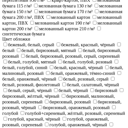
переплётный 950 г/м²
крафт-картон, ПВХ
мелованная
бумага 115 г/м²
мелованная бумага 130 г/м²
мелованная
бумага 150 г/м²
мелованная бумага 170 г/м²
мелованная
бумага 200 г/м², ПВХ
мелованный картон
мелованный
картон, ПВХ
мелованный картон 190 г/м²
мелованный
картон 200 г/м²
мелованный картон 210 г/м²
синтетическая бумага
Цвет обложки
бежевый, белый, серый
бежевый, красный, чёрный
белый
белый, бирюзовый, мятный
белый, бирюзовый,
розовый
белый, бирюзовый, розовый, серый, сиреневый
белый, голубой, мятный
белый, голубой, розовый
белый, голубой, синий
белый, красный, чёрный
белый,
малиновый, розовый
белый, оранжевый, тёмно-синий
белый, оранжевый, чёрный
белый, розовый, серый
белый, розовый, фиолетовый
белый, салатовый, чёрный
белый, серый, чёрный
белый, чёрный
бирюзовый
бирюзовый, жёлтый, чёрный
бирюзовый, малиновый,
розовый, сиреневый
бирюзовый, розовый
бирюзовый,
розовый, чёрный
бюрюзовый, оранжевый, розовый
голубой
голубой+сиреневый, жёлтый, розовый, сиреневый
голубой, красный, чёрный
голубой, оранжевый,
розовый, сиреневый
голубой, оранжевый, чёрный