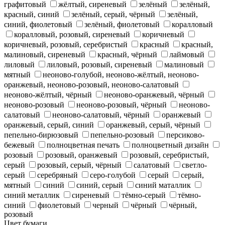
графитовый
жёлтый, сиреневый
зелёный
зелёный,
красный, синий
зелёный, серый, чёрный
зелёный,
синий, фиолетовый
зелёный, фиолетовый
коралловый
коралловый, розовый, сиреневый
коричневый
коричневый, розовый, серебристый
красный
красный,
малиновый, сиреневый
красный, чёрный
лаймовый
лиловый
лиловый, розовый, сиреневый
малиновый
мятный
неоново-голубой, неоново-жёлтый, неоново-
оранжевый, неоново-розовый, неоново-салатовый
неоново-жёлтый, чёрный
неоново-оранжевый, чёрный
неоново-розовый
неоново-розовый, чёрный
неоново-
салатовый
неоново-салатовый, чёрный
оранжевый
оранжевый, серый, синий
оранжевый, серый, чёрный
пепельно-бирюзовый
пепельно-розовый
персиково-
бежевый
полноцветная печать
полноцветный дизайн
розовый
розовый, оранжевый
розовый, серебристый,
серый
розовый, серый, чёрный
салатовый
светло-
серый
серебряный
серо-голубой
серый
серый,
мятный
синий
синий, серый
синий маталлик
синий металлик
сиреневый
тёмно-серый
тёмно-
синий
фиолетовый
черный
чёрный
чёрный,
розовый
Цвет бумаги