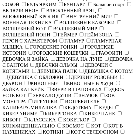
СОБОЙ
БУДЬ ЯРКИМ
БУНТАРИ
Большой спорт
ВКЛЮЧИ НЕОН
ВЛЮБЛЕННЫЙ ЗАЯЦ
ВЛЮБЛЕННЫЙ КРОЛИК
ВНУТРЕННИЙ МИР
ВОЕННАЯ ТЕХНИКА
ВОЛШЕБНЫЕ БАБОЧКИ
ВОЛШЕБНЫЙ КОТ
ВОЛШЕБНЫЙ МИР
ВОЛШЕБНЫЙ ПОНИ
ГЕЙМЕР
ГЕЙМ ЗОНА
ГЕРОИ С ХАРАКТЕРОМ
ГЛАМУР
ГЛАМУРНАЯ
МЫШКА
ГОРОДСКИЕ ГОНКИ
ГОРОДСКИЕ
ИСТОРИИ
ГОРОДСКИЕ КОШЕЧКИ
ГРАФФИТИ
ДЕВОЧКА И ЗАЙКА
ДЕВОЧКА НА ЛУНЕ
ДЕВОЧКА
С БАНТОМ
ДЕВОЧКИ-ЭЛЬФЫ
ДЕВОЧКИ С
КОТЯТАМИ
ДЕВУШКА ПАНК
ДЕВУШКА С КОТОМ
ДЕВУШКА С ОБЛОЖКИ
ДЕРЗКИЙ РОЗОВЫЙ
ДРАКОН
ЖИВОТНЫЕ
ЖИВОТНЫЕ В ХУДИ
ЗАЙКА КАПКЕЙК
ЗВЕРИ В ШАПОЧКАХ
ЗДЕСЬ
ЕСТЬ КОТ
ЗЕРКАЛО ДУШИ
ЗНАЧОК
ЗОВ
МОНСТРА
ИГРУШКИ
ИСТРЕБИТЕЛЬ
КАПИБАРА-МИЛАШКА
КЕДОТЕМА
КЕДЫ
КИБЕР АНИМЕ
КИБЕРГОНКА
КИБЕР ПАНК
КИБОРГ
КЛАССИКА
КОКЕТКОР
КОНФИДЕНЦИАЛЬНО
КОСМОС
КОТ
КОТ В
НАУШНИКАХ
КОТИКИ
КОТ С ТЕЛЕФОНОМ