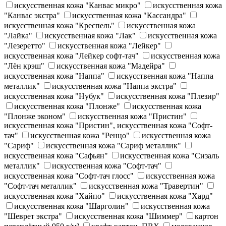
искусственная кожа "Канвас микро"
искусственная кожа
"Канвас экстра"
искусственная кожа "Кассандра"
искусственная кожа "Креспель"
искусственная кожа
"Лайка"
искусственная кожа "Лак"
искусственная кожа
"Лезеретто"
искусственная кожа "Лейкер"
искусственная кожа "Лейкер софт-тач"
искусственная кожа
"Лён крэш"
искусственная кожа "Мадейра"
искусственная кожа "Наппа"
искусственная кожа "Наппа
металлик"
искусственная кожа "Наппа экстра"
искусственная кожа "Нубук"
искусственная кожа "Плезир"
искусственная кожа "Плонже"
искусственная кожа
"Плонже эконом"
искусственная кожа "Пристин"
искусственная кожа "Пристин", искусственная кожа "Софт-
тач"
искусственная кожа "Ренцо"
искусственная кожа
"Сариф"
искусственная кожа "Сариф металлик"
искусственная кожа "Сафьян"
искусственная кожа "Сизаль
металлик"
искусственная кожа "Софт-тач"
искусственная кожа "Софт-тач глосс"
искусственная кожа
"Софт-тач металлик"
искусственная кожа "Травертин"
искусственная кожа "Хайпо"
искусственная кожа "Хард"
искусственная кожа "Шарголин"
искусственная кожа
"Шеврет экстра"
искусственная кожа "Шиммер"
картон