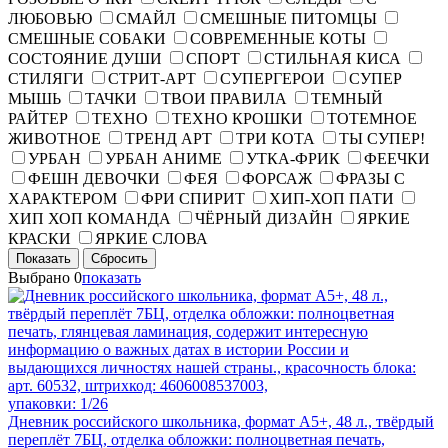
ЛЮБОВЬЮ
СМАЙЛ
СМЕШНЫЕ ПИТОМЦЫ
СМЕШНЫЕ СОБАКИ
СОВРЕМЕННЫЕ КОТЫ
СОСТОЯНИЕ ДУШИ
СПОРТ
СТИЛЬНАЯ КИСА
СТИЛЯГИ
СТРИТ-АРТ
СУПЕРГЕРОИ
СУПЕР
МЫШЬ
ТАЧКИ
ТВОИ ПРАВИЛА
ТЕМНЫЙ
РАЙТЕР
ТЕХНО
ТЕХНО КРОШКИ
ТОТЕМНОЕ
ЖИВОТНОЕ
ТРЕНД АРТ
ТРИ КОТА
ТЫ СУПЕР!
УРБАН
УРБАН АНИМЕ
УТКА-ФРИК
ФЕЕЧКИ
ФЕШН ДЕВОЧКИ
ФЕЯ
ФОРСАЖ
ФРАЗЫ С
ХАРАКТЕРОМ
ФРИ СПИРИТ
ХИП-ХОП ПАТИ
ХИП ХОП КОМАНДА
ЧЁРНЫЙ ДИЗАЙН
ЯРКИЕ
КРАСКИ
ЯРКИЕ СЛОВА
Показать
Сбросить
Выбрано
0
показать
арт. 60532, штрихкод: 4606008537003,
упаковки: 1/26
Дневник российского школьника, формат А5+, 48 л., твёрдый
переплёт 7БЦ, отделка обложки: полноцветная печать,