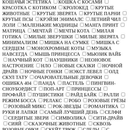
КОШАЧЬЯ ЭСТЕТИКА
КОШКА С КОСАМИ
КРАСОТКА С КОТИКОМ
КРОЛОКЕД
КРУТЫЕ
ЖИВОТНЫЕ
КРУТЫЕ ЗВЕРЯТА
КРУТЫЕ ПАРНИ
КРУТЫЕ ПСЫ
КРЭЙЗИ ЭНИМАЛС
ЛЕТНИЙ ЧИЛ
ЛОЛИ
МАЛЕНЬКИЕ МОДНИЦЫ
МАНГА ПРИНТ
МАТРИЦА
МЕЧТАЙ
МЕЧТЫ КОТА
МИЛАЯ
ГОТИКА
МИЛЫЕ ЗВЕРУШКИ
МИЛЫЕ ЗВЕРЯТА
МИНИМАЛИЗМ
МИШКА НА СУМКЕ
МИШКА С
СЕРДЦЕМ
МОНОХРОМНЫЕ КОТЫ
МУЗЫКА
НАВСЕГДА
МЫШЬ ПРИНЦЕССА
МЬЮЗИК ВАЙБ
НАУЧНЫЙ КОТ
НАУШНИКИ
НЕОНОВОЕ
НАСТРОЕНИЕ
НЛО
НОВЫЕ СКАЗКИ
НОЧНОЙ
ДРАЙВ
НОЧНЫЕ ГОНКИ
НЭКСТ ЛЕВЕЛ
ОЛД
СКУЛ ТАТУ
ОЧАРОВАТЕЛЬНЫЕ ДЕВОЧКИ
ОШИБКА 404
ПАНДА
ПАСТЕЛЬ
ПИНГВИН-
СНОУБОРДИСТ
ПОП-АРТ
ПРИНЦЕССЫ
ПРОФАЙЛ
ПУШИСТИКИ
РАЙД БАЙК
РАЛЛИ
РЕЖИМ БОССА
РЕЛАКС
РОБО
РОЗОВЫЕ ГРЁЗЫ
РОЗОВЫЙ МИКС
РОК-ЗВЕЗДЫ
РОМАНТИКА
РУКИ И ЛАПКИ
САМЫЙ ЛУЧШИЙ ДЕНЬ
СЕЛФИ
СЕРДИТЫЕ ЗВЕРИ
СИМВОЛИКА
СИТИ-ДРАЙВ
СИЯЙ
СКАЗОЧНЫЕ ЖИВОТНЫЕ
СКВОЗЬ
РОЗОВЫЕ ОЧКИ
СКЕЙТ ТРЮК
СЛЕДЫ
С