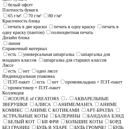
белый офсет
Плотность бумаги
65 г/м²
70 г/м²
80 г/м²
Красочность блока
печать в две краски
печать в одну краску
печать в
одну краску (пантон)
полноцветная печать
Дизайн блока
линия
Справочный материал
есть
универсальная шпаргалка
шпаргалка для
младших классов
шпаргалка для старших классов
Ляссе
есть
нет
одно ляссе
Индивидуальная упаковка
ПЭТ-пакет
есть
нет
промовкладыш + ПЭТ-пакет
промостикер + ПЭТ-пакет
Коллекция
#COUPLE of CREATORS
-
АКВАРЕЛЬНЫЕ
ЗВЕРУШКИ
АЛИСА
АНИМЕ/МАНГА
АНИМЕ
КОМИКС
АНИМЕ С КОТИКАМИ
АРТ-БРАТВА
АСТРАЛЬНЫЕ КОТЫ
БАЛЕРИНЫ
БАНДАНА БЭНД
БЕЛЫЙ КОТ
БИ ФРИ
БОЛЬШИЕ КОТЫ
БОРД
БЕЗ ГРАНИЦ
БУДЬ В УДАРЕ
БУДЬ ГРОМЧЕ!
БУДЬ