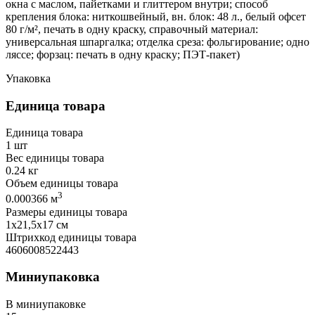
окна с маслом, пайетками и глиттером внутри; способ
крепления блока: ниткошвейный, вн. блок: 48 л., белый офсет
80 г/м², печать в одну краску, справочный материал:
универсальная шпаргалка; отделка среза: фольгирование; одно
ляссе; форзац: печать в одну краску; ПЭТ-пакет)
Упаковка
Единица товара
Единица товара
1 шт
Вес единицы товара
0.24 кг
Объем единицы товара
3
0.000366 м
Размеры единицы товара
1х21,5х17 см
Штрихкод единицы товара
4606008522443
Миниупаковка
В миниупаковке