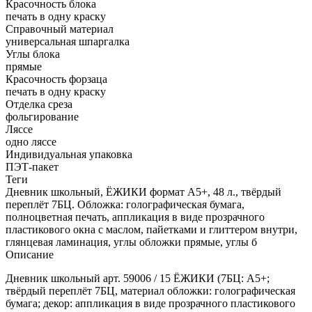
Красочность блока
печать в одну краску
Справочный материал
универсальная шпаргалка
Углы блока
прямые
Красочность форзаца
печать в одну краску
Отделка среза
фольгирование
Ляссе
одно ляссе
Индивидуальная упаковка
ПЭТ-пакет
Теги
Дневник школьный, ЁЖИКИ формат А5+, 48 л., твёрдый
переплёт 7БЦ. Обложка: голографическая бумага,
полноцветная печать, аппликация в виде прозрачного
пластикового окна с маслом, пайетками и глиттером внутри,
глянцевая ламинация, углы обложки прямые, углы б
Описание
Дневник школьный арт. 59006 / 15 ЁЖИКИ (7БЦ: А5+;
твёрдый переплёт 7БЦ, материал обложки: голографическая
бумага; декор: аппликация в виде прозрачного пластикового