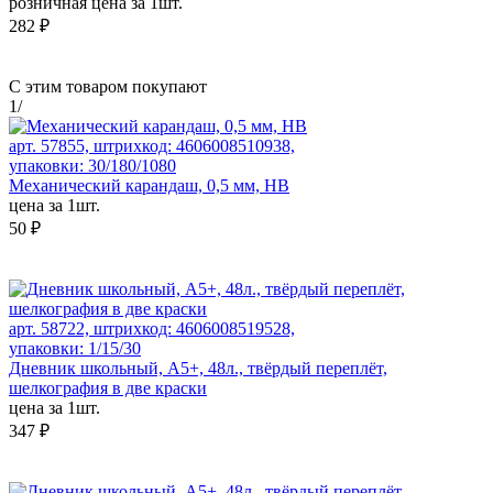
розничная цена за 1шт.
282 ₽
С этим товаром покупают
1
/
арт. 57855, штрихкод: 4606008510938,
упаковки: 30/180/1080
Механический карандаш, 0,5 мм, HB
цена за 1шт.
50 ₽
арт. 58722, штрихкод: 4606008519528,
упаковки: 1/15/30
Дневник школьный, А5+, 48л., твёрдый переплёт,
шелкография в две краски
цена за 1шт.
347 ₽