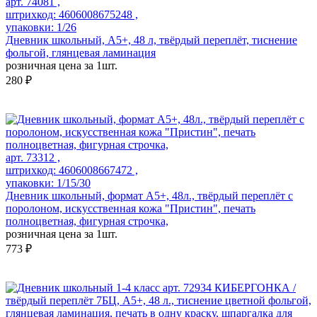
арт. 74081 ,
штрихкод: 4606008675248 ,
упаковки: 1/26
Дневник школьный, А5+, 48 л, твёрдый переплёт, тиснение
фольгой, глянцевая ламинация
розничная цена за 1шт.
280 ₽
арт. 73312 ,
штрихкод: 4606008667472 ,
упаковки: 1/15/30
Дневник школьный, формат А5+, 48л., твёрдый переплёт с
поролоном, искусственная кожа "Пристин", печать
полноцветная, фигурная строчка,
розничная цена за 1шт.
773 ₽