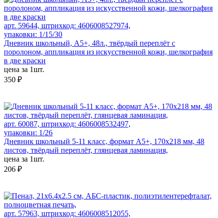
арт. 59644, штрихкод: 4606008527974,
упаковки: 1/15/30
Дневник школьный, А5+, 48л., твёрдый переплёт с
поролоном, аппликация из искусственной кожи, шелкография
в две краски
цена за 1шт.
350 ₽
арт. 60087, штрихкод: 4606008532497,
упаковки: 1/26
Дневник школьный 5-11 класс, формат А5+, 170х218 мм, 48
листов, твёрдый переплёт, глянцевая ламинация,
цена за 1шт.
206 ₽
арт. 57963, штрихкод: 4606008512055,