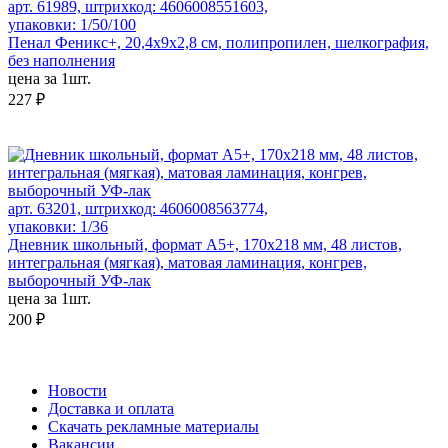
арт. 61989, штрихкод: 4606008551603,
упаковки: 1/50/100
Пенал Феникс+, 20,4х9х2,8 см, полипропилен, шелкография,
без наполнения
цена за 1шт.
227 ₽
арт. 63201, штрихкод: 4606008563774,
упаковки: 1/36
Дневник школьный, формат А5+, 170х218 мм, 48 листов,
интегральная (мягкая), матовая ламинация, конгрев,
выборочный УФ-лак
цена за 1шт.
200 ₽
Новости
Доставка и оплата
Скачать рекламные материалы
Вакансии