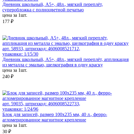
Дневник школьный, А5+, 48л., мягкий переплёт,
суперобложка с полноцветной печатью
цена за 1шт.
177 ₽
арт. 58933, штрихкод: 4606008521712,
упаковки: 1/15/30
Дневник школьный, А5+, 48л., мягкий переплёт, аппликация
из металла с эмалью, шелкография в одну краску
цена за 1шт.
240 ₽
арт. 59035, штрихкод: 4606008522733,
упаковки: 1/24/96
Блок для записей, размер 100x235 мм, 40 л., ферро-
агломерированное магнитное крепление
цена за 1шт.
30 ₽