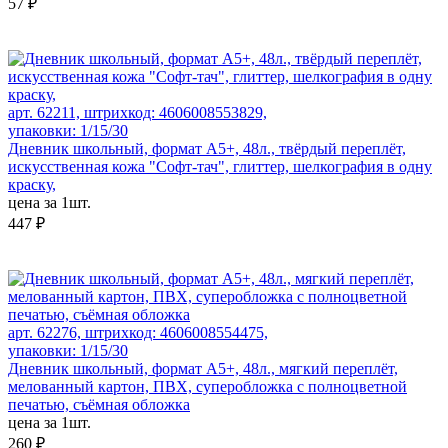
57 ₽
арт. 62211, штрихкод: 4606008553829,
упаковки: 1/15/30
Дневник школьный, формат А5+, 48л., твёрдый переплёт,
искусственная кожа "Софт-тач", глиттер, шелкография в одну
краску,
цена за 1шт.
447 ₽
арт. 62276, штрихкод: 4606008554475,
упаковки: 1/15/30
Дневник школьный, формат А5+, 48л., мягкий переплёт,
мелованный картон, ПВХ, суперобложка с полноцветной
печатью, съёмная обложка
цена за 1шт.
260 ₽