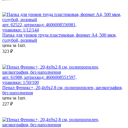
арт. 62522, штрихкод: 4606008556981,
упаковки: 1/12/144
Папка для уроков труда пластиковая, формат А4, 500 мкм,
голубой, розовый
цена за 1шт.
323 ₽
арт. 61988, штрихкод: 4606008551597,
упаковки: 1/50/100
Пенал Феникс+, 20,4х9х2,8 см, полипропилен, шелкография,
без наполнения
цена за 1шт.
227 ₽