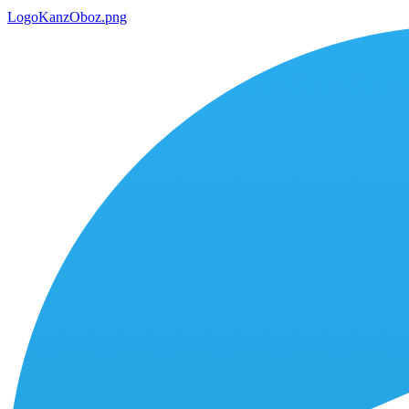
LogoKanzOboz.png