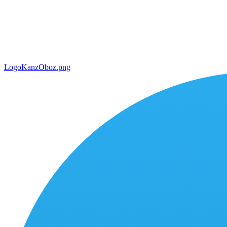
LogoKanzOboz.png