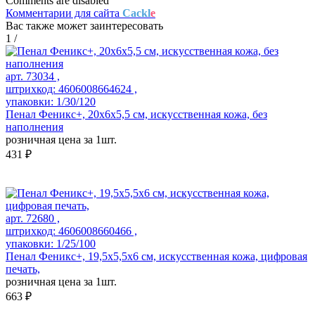
Comments are disabled
Комментарии для сайта
Cackl
e
Вас также может заинтересовать
1
/
арт. 73034 ,
штрихкод: 4606008664624 ,
упаковки: 1/30/120
Пенал Феникс+, 20х6х5,5 см, искусственная кожа, без
наполнения
розничная цена за 1шт.
431 ₽
арт. 72680 ,
штрихкод: 4606008660466 ,
упаковки: 1/25/100
Пенал Феникс+, 19,5х5,5х6 см, искусственная кожа, цифровая
печать,
розничная цена за 1шт.
663 ₽