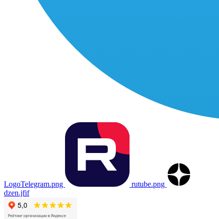
LogoTelegram.png
rutube.png
dzen.jfif