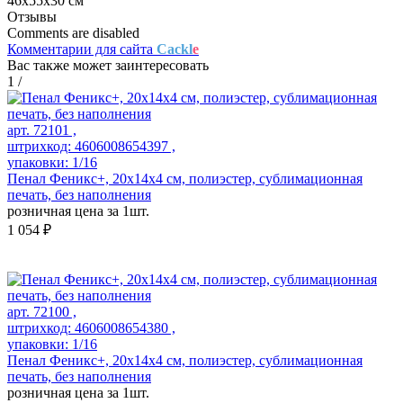
46х55х30 см
Отзывы
Comments are disabled
Комментарии для сайта
Cackl
e
Вас также может заинтересовать
1
/
арт. 72101 ,
штрихкод: 4606008654397 ,
упаковки: 1/16
Пенал Феникс+, 20х14х4 см, полиэстер, сублимационная
печать, без наполнения
розничная цена за 1шт.
1 054 ₽
арт. 72100 ,
штрихкод: 4606008654380 ,
упаковки: 1/16
Пенал Феникс+, 20х14х4 см, полиэстер, сублимационная
печать, без наполнения
розничная цена за 1шт.