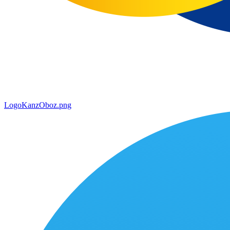
LogoKanzOboz.png