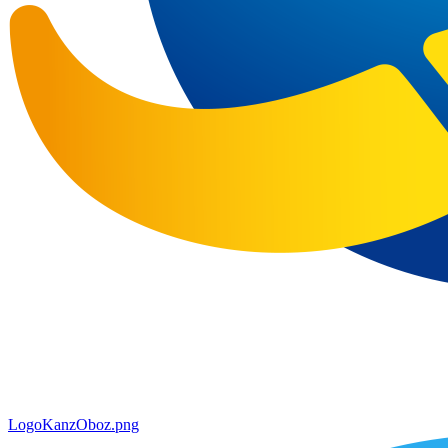
LogoKanzOboz.png