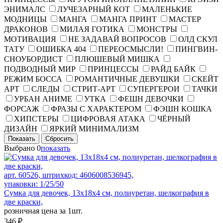
ЭНИМАЛС
ЛУЧЕЗАРНЫЙ КОТ
МАЛЕНЬКИЕ
МОДНИЦЫ
МАНГА
МАНГА ПРИНТ
МАСТЕР
ДРАКОНОВ
МИЛАЯ ГОТИКА
МОНСТРЫ
МОТИВАЦИЯ
НЕ ЗАДАВАЙ ВОПРОСОВ
ОЛД СКУЛ
ТАТУ
ОШИБКА 404
ПЕРЕОСМЫСЛИ!
ПИНГВИН-
СНОУБОРДИСТ
ПЛЮШЕВЫЙ МИШКА
ПОДВОДНЫЙ МИР
ПРИНЦЕССЫ
РАЙД БАЙК
РЕЖИМ БОССА
РОМАНТИЧНЫЕ ДЕВУШКИ
СКЕЙТ
АРТ
СЛЕДЫ
СТРИТ-АРТ
СУПЕРГЕРОИ
ТАЧКИ
УРБАН АНИМЕ
УТКА
ФЕШН ДЕВОЧКИ
ФОРСАЖ
ФРАЗЫ С ХАРАКТЕРОМ
ФЭШН КОШКА
ХИПСТЕРЫ
ЦИФРОВАЯ АТАКА
ЧЁРНЫЙ
ДИЗАЙН
ЯРКИЙ МИНИМАЛИЗМ
Показать
Сбросить
Выбрано
0
показать
арт. 60526, штрихкод: 4606008536945,
упаковки: 1/25/50
Сумка для девочек, 13х18х4 см, полиуретан, шелкография в
две краски,
розничная цена за 1шт.
346 ₽