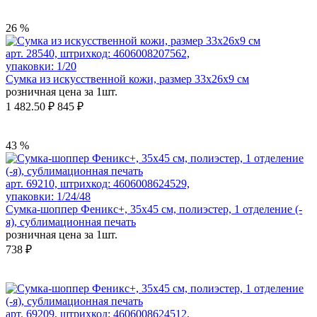
26 %
арт. 28540, штрихкод: 4606008207562,
упаковки: 1/20
Сумка из искусственной кожи, размер 33х26х9 см
розничная цена за 1шт.
1 482.50 ₽
845 ₽
43 %
арт. 69210, штрихкод: 4606008624529,
упаковки: 1/24/48
Сумка-шоппер Феникс+, 35x45 см, полиэстер, 1 отделение (-
я), сублимационная печать
розничная цена за 1шт.
738 ₽
арт. 69209, штрихкод: 4606008624512,