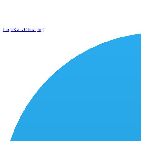
LogoKanzOboz.png