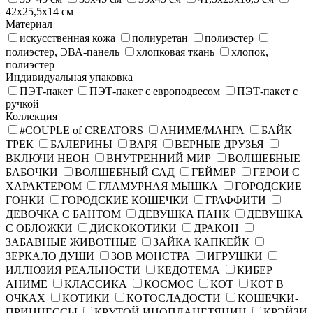
42х25,5х14 см
Материал
искусственная кожа
полиуретан
полиэстер
полиэстер, ЭВА-панель
хлопковая ткань
хлопок,
полиэстер
Индивидуальная упаковка
ПЭТ-пакет
ПЭТ-пакет с европодвесом
ПЭТ-пакет с
ручкой
Коллекция
#COUPLE of CREATORS
АНИМЕ/МАНГА
БАЙК
ТРЕК
БАЛЕРИНЫ
ВАРЯ
ВЕРНЫЕ ДРУЗЬЯ
ВКЛЮЧИ НЕОН
ВНУТРЕННИЙ МИР
ВОЛШЕБНЫЕ
БАБОЧКИ
ВОЛШЕБНЫЙ САД
ГЕЙМЕР
ГЕРОИ С
ХАРАКТЕРОМ
ГЛАМУРНАЯ МЫШКА
ГОРОДСКИЕ
ГОНКИ
ГОРОДСКИЕ КОШЕЧКИ
ГРАФФИТИ
ДЕВОЧКА С БАНТОМ
ДЕВУШКА ПАНК
ДЕВУШКА
С ОБЛОЖКИ
ДИСКОКОТИКИ
ДРАКОН
ЗАБАВНЫЕ ЖИВОТНЫЕ
ЗАЙКА КАПКЕЙК
ЗЕРКАЛО ДУШИ
ЗОВ МОНСТРА
ИГРУШКИ
ИЛЛЮЗИЯ РЕАЛЬНОСТИ
КЕДОТЕМА
КИБЕР
АНИМЕ
КЛАССИКА
КОСМОС
КОТ
КОТ В
ОЧКАХ
КОТИКИ
КОТОСЛАДОСТИ
КОШЕЧКИ-
ПРИНЦЕССЫ
КРУТОЙ ИНОПЛАНЕТЯНИН
КРЭЙЗИ