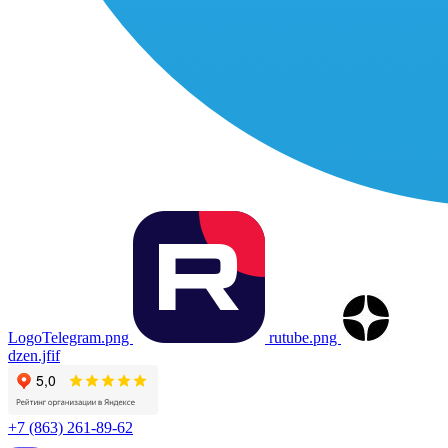
LogoTelegram.png
rutube.png
dzen.jfif
+7 (863) 261-89-62