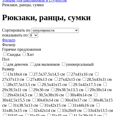
Товары для школьников и студентов
Рюкзаки, ранцы, сумки
Рюкзаки, ранцы, сумки
Сортировать по
показывать по
Фильтр
Фильтр
Горячие предложения
Скидка
Хит
Пол
для девочек
для мальчиков
универсальный
Размер
13х18х4 см
27,5x37,5x14,5 см
27x41x16 см
27х37х13 см
27х40х13 см
27х42х15 см
28,5х43х11 см
28х37,5х13,5 см
29,5х41х15 см
29.5x42x17.5 см
29x39,5x11 см
29х36 см
29х38.5х13.5 см
29х38х14 см
29х43х14,5 см
30,5x38x16 см
30х40х14 см
30х42,5х15,5 см
30х43х14 см
30х43х17 см
30х46,5х15
см
31х38.5х13 см
31х42х15 см
31х44х16 см
31х46,5х15 см
32x42x14 см
33х26х9 см
33х43х13.5 см
35*45 см
35x45 см
35х45 см
41,5х29х16,5 см