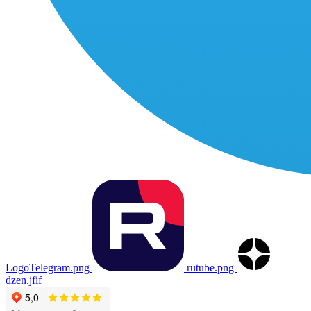
LogoTelegram.png
rutube.png
dzen.jfif