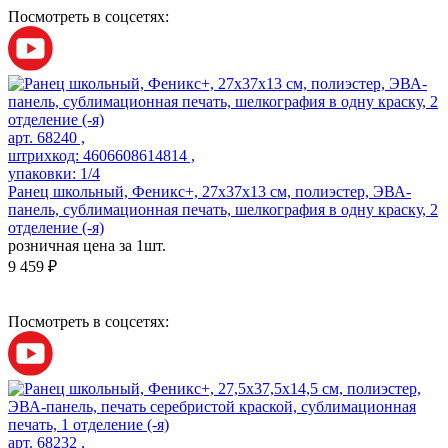
Посмотреть в соцсетях:
арт. 68240 ,
штрихкод: 4606608614814 ,
упаковки: 1/4
Ранец школьный, Феникс+, 27х37х13 см, полиэстер, ЭВА-
панель, сублимационная печать, шелкография в одну краску, 2
отделение (-я)
розничная цена за 1шт.
9 459 ₽
Посмотреть в соцсетях:
арт. 68232 ,