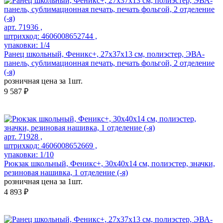
арт. 71936 ,
штрихкод: 4606008652744 ,
упаковки: 1/4
Ранец школьный, Феникс+, 27х37х13 см, полиэстер, ЭВА-
панель, сублимационная печать, печать фольгой, 2 отделение
(-я)
розничная цена за 1шт.
9 587 ₽
арт. 71928 ,
штрихкод: 4606008652669 ,
упаковки: 1/10
Рюкзак школьный, Феникс+, 30х40х14 см, полиэстер, значки,
резиновая нашивка, 1 отделение (-я)
розничная цена за 1шт.
4 893 ₽