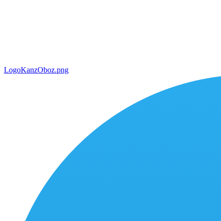
LogoKanzOboz.png