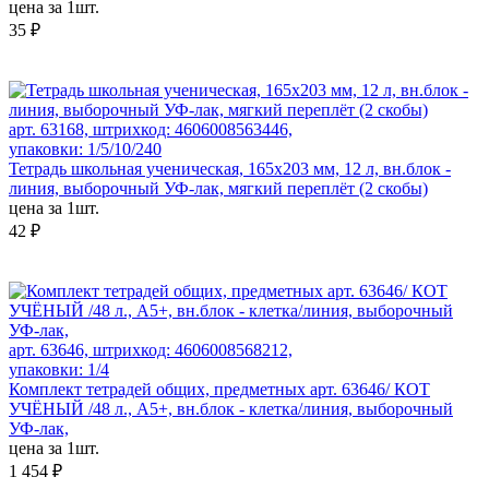
цена за 1шт.
35 ₽
арт. 63168, штрихкод: 4606008563446,
упаковки: 1/5/10/240
Тетрадь школьная ученическая, 165х203 мм, 12 л, вн.блок -
линия, выборочный УФ-лак, мягкий переплёт (2 скобы)
цена за 1шт.
42 ₽
арт. 63646, штрихкод: 4606008568212,
упаковки: 1/4
Комплект тетрадей общих, предметных арт. 63646/ КОТ
УЧЁНЫЙ /48 л., А5+, вн.блок - клетка/линия, выборочный
УФ-лак,
цена за 1шт.
1 454 ₽