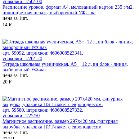
упаковки: 1/50/100
Расписание уроков, формат А4, мелованный картон 235 г/м2,
полноцветная печать, выборочный УФ-лак.
цена за 1шт.
14 ₽
арт. 59092, штрихкод: 4606008523341,
упаковки: 1/20/120
Тетрадь школьная ученическая, А5+, 12 л, вн.блок - линия,
выборочный УФ-лак
цена за 1шт.
20 ₽
арт. 59580, штрихкод: 4606008527332,
упаковки: 1/25/50
Магнитное расписание, размер 297х420 мм, фигурная
вырубка, упаковка ПЭТ-пакет с европодвесом.
цена за 1шт.
323 ₽