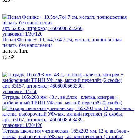
арт. 62055, штрихкод: 4606008552266,
упаковки: 1/30/120
Пенал Феникс+, 19,5x4,7x4,7 см, металл, полноцветная
печать, без наполнения
цена за 1шт.
122 ₽
арт. 63157, штрихкод: 4606008563330,
упаковки: 1/5/50
Тетрадь, 165х203 мм, 48 л, вн.блок - клетка, конгрев +
выборочный ТВИН УФ-лак, мягкий переплёт (2 скобы)
арт. 63167, штрихкод: 4606008563439,
упаковки: 1/20/120
Тетрадь школьная ученическая, 165х203 мм, 12 л, вн.блок -
клетка, выборочный УФ-лак, мягкий переплёт (2 скобы)