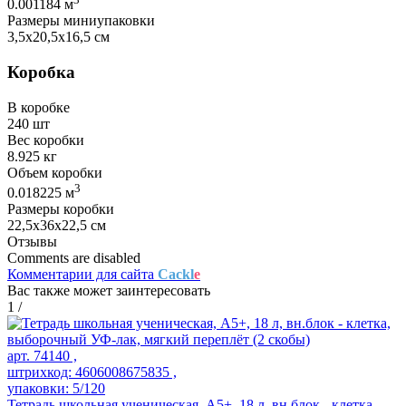
0.001184 м
Размеры миниупаковки
3,5х20,5х16,5 см
Коробка
В коробке
240 шт
Вес коробки
8.925 кг
Объем коробки
3
0.018225 м
Размеры коробки
22,5х36х22,5 см
Отзывы
Comments are disabled
Комментарии для сайта
Cackl
e
Вас также может заинтересовать
1
/
арт. 74140 ,
штрихкод: 4606008675835 ,
упаковки: 5/120
Тетрадь школьная ученическая, А5+, 18 л, вн.блок - клетка,