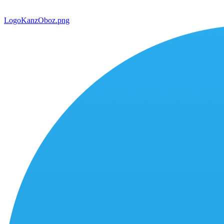
LogoKanzOboz.png