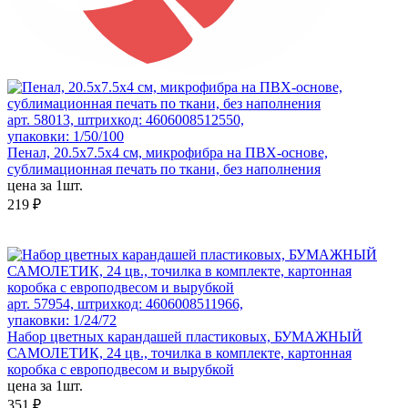
арт. 58013, штрихкод: 4606008512550,
упаковки: 1/50/100
Пенал, 20.5х7.5х4 см, микрофибра на ПВХ-основе,
сублимационная печать по ткани, без наполнения
цена за 1шт.
219 ₽
арт. 57954, штрихкод: 4606008511966,
упаковки: 1/24/72
Набор цветных карандашей пластиковых, БУМАЖНЫЙ
САМОЛЕТИК, 24 цв., точилка в комплекте, картонная
коробка с европодвесом и вырубкой
цена за 1шт.
351 ₽