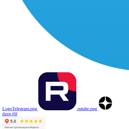
LogoTelegram.png
rutube.png
dzen.jfif