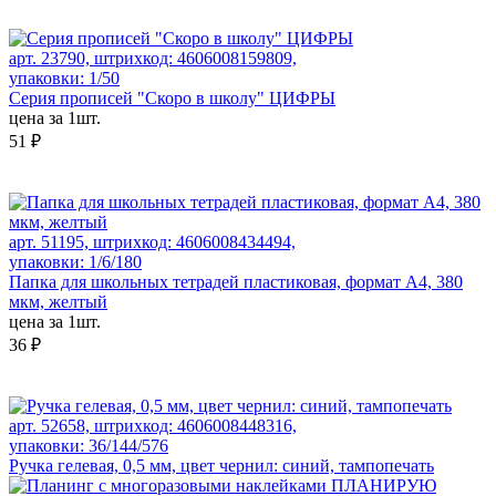
арт. 23790, штрихкод: 4606008159809,
упаковки: 1/50
Серия прописей "Скоро в школу" ЦИФРЫ
цена за 1шт.
51 ₽
арт. 51195, штрихкод: 4606008434494,
упаковки: 1/6/180
Папка для школьных тетрадей пластиковая, формат А4, 380
мкм, желтый
цена за 1шт.
36 ₽
арт. 52658, штрихкод: 4606008448316,
упаковки: 36/144/576
Ручка гелевая, 0,5 мм, цвет чернил: синий, тампопечать