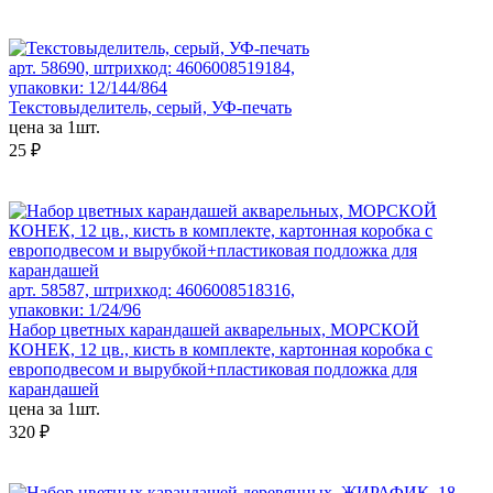
арт. 58690, штрихкод: 4606008519184,
упаковки: 12/144/864
Текстовыделитель, серый, УФ-печать
цена за 1шт.
25 ₽
арт. 58587, штрихкод: 4606008518316,
упаковки: 1/24/96
Набор цветных карандашей акварельных, МОРСКОЙ
КОНЕК, 12 цв., кисть в комплекте, картонная коробка с
европодвесом и вырубкой+пластиковая подложка для
карандашей
цена за 1шт.
320 ₽