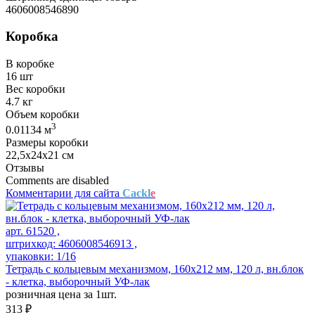
4606008546890
Коробка
В коробке
16 шт
Вес коробки
4.7 кг
Объем коробки
3
0.01134 м
Размеры коробки
22,5х24х21 см
Отзывы
Comments are disabled
Комментарии для сайта
Cackl
e
арт. 61520 ,
штрихкод: 4606008546913 ,
упаковки: 1/16
Тетрадь с кольцевым механизмом, 160х212 мм, 120 л, вн.блок
- клетка, выборочный УФ-лак
розничная цена за 1шт.
313 ₽