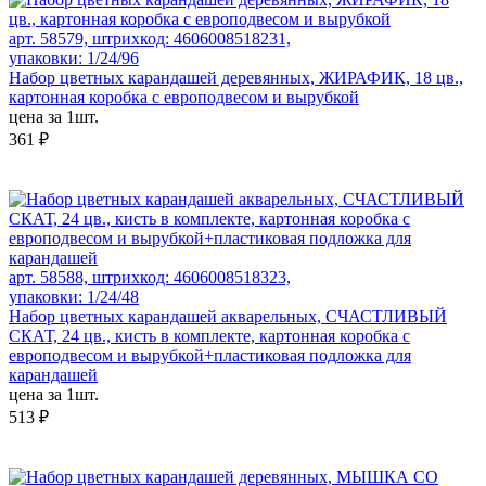
арт. 58579, штрихкод: 4606008518231,
упаковки: 1/24/96
Набор цветных карандашей деревянных, ЖИРАФИК, 18 цв.,
картонная коробка с европодвесом и вырубкой
цена за 1шт.
361 ₽
арт. 58588, штрихкод: 4606008518323,
упаковки: 1/24/48
Набор цветных карандашей акварельных, СЧАСТЛИВЫЙ
СКАТ, 24 цв., кисть в комплекте, картонная коробка с
европодвесом и вырубкой+пластиковая подложка для
карандашей
цена за 1шт.
513 ₽