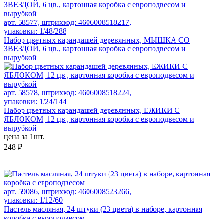
арт. 58577, штрихкод: 4606008518217,
упаковки: 1/48/288
Набор цветных карандашей деревянных, МЫШКА СО
ЗВЕЗДОЙ, 6 цв., картонная коробка с европодвесом и
вырубкой
арт. 58578, штрихкод: 4606008518224,
упаковки: 1/24/144
Набор цветных карандашей деревянных, ЕЖИКИ С
ЯБЛОКОМ, 12 цв., картонная коробка с европодвесом и
вырубкой
цена за 1шт.
248 ₽
арт. 59086, штрихкод: 4606008523266,
упаковки: 1/12/60
Пастель масляная, 24 штуки (23 цвета) в наборе, картонная
коробка с европодвесом