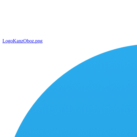
LogoKanzOboz.png