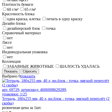
Плотность бумаги
60 г/м²
65 г/м²
Красочность блока
одна краска, клетка
печать в одну краску
Дизайн блока
дизайнерский блок
точка
Справочный материал
нет
Ляссе
нет
Индивидуальная упаковка
нет
Коллекция
ЗАБАВНЫЕ ЖИВОТНЫЕ
ШАЛОСТЬ УДАЛАСЬ
Показать
Сбросить
Выбрано
0
показать
арт. 69729, штрихкод: 4606008629289,
упаковки: 1/25
Тетрадь, 180х255 мм, 40 л, вн.блок - точка, мягкий переплёт (2
скобы)
розничная цена за 1шт.