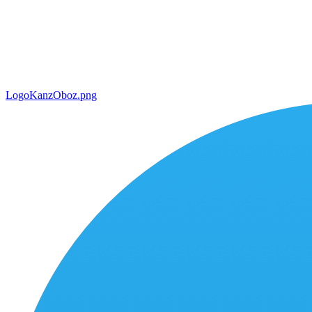
LogoKanzOboz.png