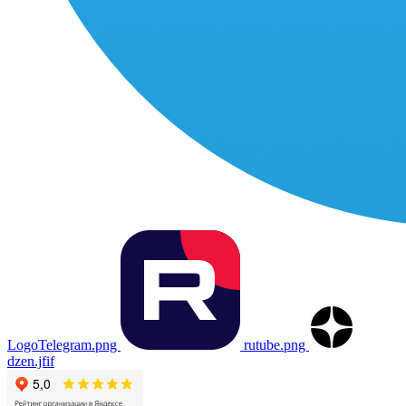
LogoTelegram.png
rutube.png
dzen.jfif