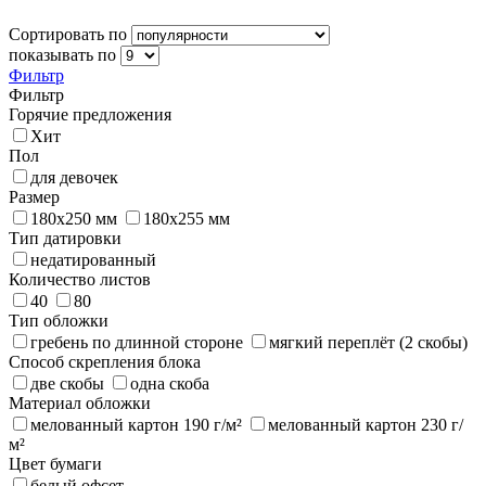
Сортировать по
показывать по
Фильтр
Фильтр
Горячие предложения
Хит
Пол
для девочек
Размер
180x250 мм
180х255 мм
Тип датировки
недатированный
Количество листов
40
80
Тип обложки
гребень по длинной стороне
мягкий переплёт (2 скобы)
Способ скрепления блока
две скобы
одна скоба
Материал обложки
мелованный картон 190 г/м²
мелованный картон 230 г/
м²
Цвет бумаги
белый офсет