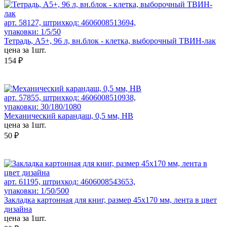
арт. 58127, штрихкод: 4606008513694,
упаковки: 1/5/50
Тетрадь, А5+, 96 л, вн.блок - клетка, выборочный ТВИН-лак
цена за 1шт.
154 ₽
арт. 57855, штрихкод: 4606008510938,
упаковки: 30/180/1080
Механический карандаш, 0,5 мм, HB
цена за 1шт.
50 ₽
арт. 61195, штрихкод: 4606008543653,
упаковки: 1/50/500
Закладка картонная для книг, размер 45х170 мм, лента в цвет
дизайна
цена за 1шт.