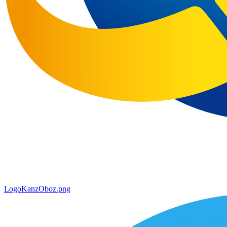
LogoKanzOboz.png