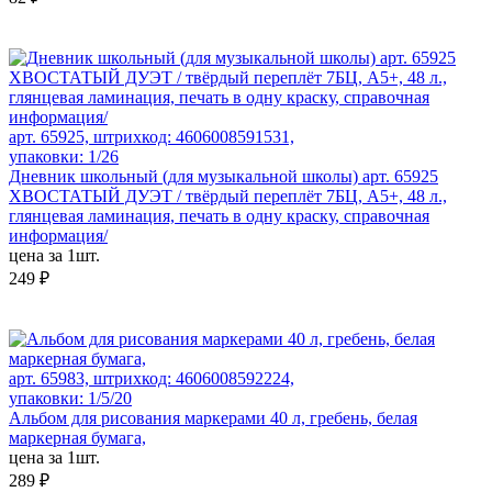
арт. 65925, штрихкод: 4606008591531,
упаковки: 1/26
Дневник школьный (для музыкальной школы) арт. 65925
ХВОСТАТЫЙ ДУЭТ / твёрдый переплёт 7БЦ, А5+, 48 л.,
глянцевая ламинация, печать в одну краску, справочная
информация/
цена за 1шт.
249 ₽
арт. 65983, штрихкод: 4606008592224,
упаковки: 1/5/20
Альбом для рисования маркерами 40 л, гребень, белая
маркерная бумага,
цена за 1шт.
289 ₽