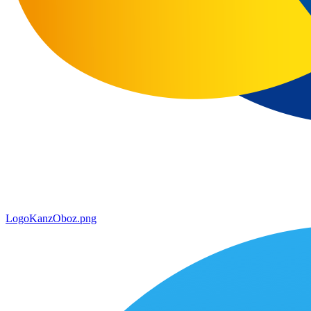
LogoKanzOboz.png