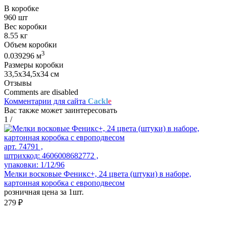
В коробке
960 шт
Вес коробки
8.55 кг
Объем коробки
3
0.039296 м
Размеры коробки
33,5х34,5х34 см
Отзывы
Comments are disabled
Комментарии для сайта
Cackl
e
Вас также может заинтересовать
1
/
арт. 74791 ,
штрихкод: 4606008682772 ,
упаковки: 1/12/96
Мелки восковые Феникс+, 24 цвета (штуки) в наборе,
картонная коробка с европодвесом
розничная цена за 1шт.
279 ₽