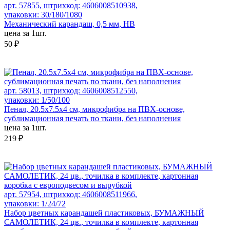
арт. 57855, штрихкод: 4606008510938,
упаковки: 30/180/1080
Механический карандаш, 0,5 мм, HB
цена за 1шт.
50 ₽
арт. 58013, штрихкод: 4606008512550,
упаковки: 1/50/100
Пенал, 20.5х7.5х4 см, микрофибра на ПВХ-основе,
сублимационная печать по ткани, без наполнения
цена за 1шт.
219 ₽
арт. 57954, штрихкод: 4606008511966,
упаковки: 1/24/72
Набор цветных карандашей пластиковых, БУМАЖНЫЙ
САМОЛЕТИК, 24 цв., точилка в комплекте, картонная