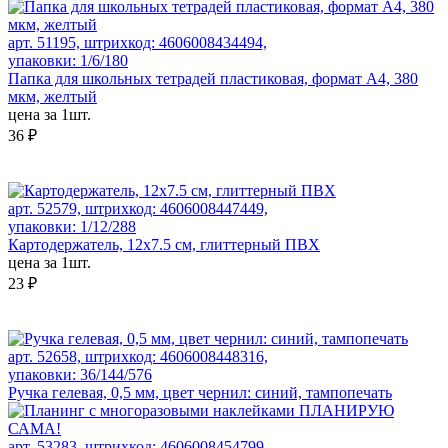
арт. 51195, штрихкод: 4606008434494,
упаковки: 1/6/180
Папка для школьных тетрадей пластиковая, формат А4, 380
мкм, желтый
цена за 1шт.
36 ₽
арт. 52579, штрихкод: 4606008447449,
упаковки: 1/12/288
Картодержатель, 12x7.5 см, глиттерный ПВХ
цена за 1шт.
23 ₽
арт. 52658, штрихкод: 4606008448316,
упаковки: 36/144/576
Ручка гелевая, 0,5 мм, цвет чернил: синий, тампопечать
арт. 53283, штрихкод: 4606008454799,