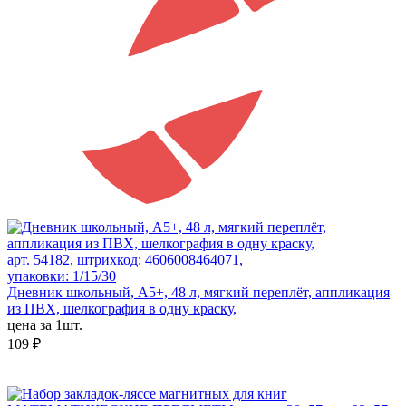
арт. 54182, штрихкод: 4606008464071,
упаковки: 1/15/30
Дневник школьный, А5+, 48 л, мягкий переплёт, аппликация
из ПВХ, шелкография в одну краску,
цена за 1шт.
109 ₽