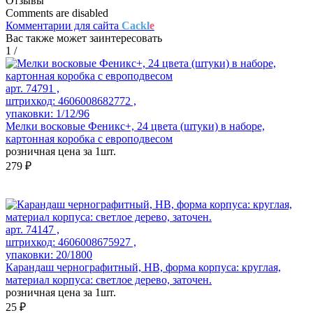
Отзывы
Comments are disabled
Комментарии для сайта
Cackl
e
Вас также может заинтересовать
1
/
арт. 74791 ,
штрихкод: 4606008682772 ,
упаковки: 1/12/96
Мелки восковые Феникс+, 24 цвета (штуки) в наборе,
картонная коробка с европодвесом
розничная цена за 1шт.
279 ₽
арт. 74147 ,
штрихкод: 4606008675927 ,
упаковки: 20/1800
Карандаш чернографитный, HB, форма корпуса: круглая,
материал корпуса: светлое дерево, заточен.
розничная цена за 1шт.
25 ₽