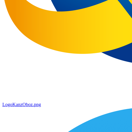
LogoKanzOboz.png