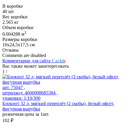
В коробке
40 шт
Вес коробки
2.565 кг
Объем коробки
3
0.004288 м
Размеры коробки
10х24,5х17,5 см
Отзывы
Comments are disabled
Комментарии для сайта
Cackl
e
Вас также может заинтересовать
1
/
арт. 75047 ,
штрихкод: 4606008685384 ,
упаковки: 1/10/300
Блокнот 32 л, мягкий переплёт (2 скобы), белый офсет,
фигурная вырубка
розничная цена за 1шт.
102 ₽