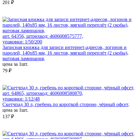
201 ₽
арт. 64356, штрихкод: 4606008575777,
упаковки: 1/50/200
Записная книжка для записи интернет-адресов, логинов и
паролей, 140х85 мм, 16 листов, мягкий переплёт (2 скобы),
матовая ламинация,
цена за 1шт.
79 ₽
арт. 64865, штрихкод: 4606008580870,
упаковки: 1/12/48
Скетчпад 30 л, гребень по короткой стороне, чёрный офсет,
цена за 1шт.
137 ₽