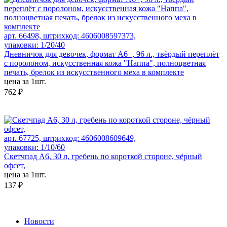
арт. 66498, штрихкод: 4606008597373,
упаковки: 1/20/40
Дневничок для девочек, формат А6+, 96 л., твёрдый переплёт
с поролоном, искусственная кожа "Наппа", полноцветная
печать, брелок из искусственного меха в комплекте
цена за 1шт.
762 ₽
арт. 67725, штрихкод: 4606008609649,
упаковки: 1/10/60
Скетчпад А6, 30 л, гребень по короткой стороне, чёрный
офсет,
цена за 1шт.
137 ₽
Новости