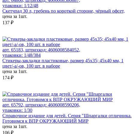
арт. 64866, штрихкод: 4606008580887,
упаковки: 1/12/48
Скетчпад 30 л, гребень по короткой стороне, чёрный офсет,
цена за 1шт.
137 ₽
арт. 65183, штрихкод: 4606008584052,
упаковки: 1/48/384
Стикеры-закладки пластиковые, размер 45х35; 45x40 мм, 1
цвет/-а/-ов, 100 шт. в наборе
цена за 1шт.
174 ₽
арт. 65792, штрихкод: 4606008590206,
упаковки: 1/30
Справочное издание для детей. Серия "Шпаргалки отличника.
Готовимся к ВПР ОКРУЖАЮЩИЙ МИР
цена за 1шт.
106 ₽