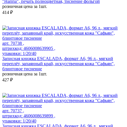
"Наппа", печать полноцветная, тиснение фольгой
розничная цена за 1шт.
414 ₽
арт. 70738 ,
штрихкод: 4606008639905 ,
упаковки: 1/20/40
Записная книжка ESCALADA, формат А6, 96 л., мягкий
переплёт, запаянный край, искусственная кожа "Сафьян",
блинтовое тиснение
розничная цена за 1шт.
427 ₽
арт. 70737 ,
штрихкод: 4606008639899 ,
упаковки: 1/20/40
Записная книжка ESCALADA, формат А6, 96 л., мягкий